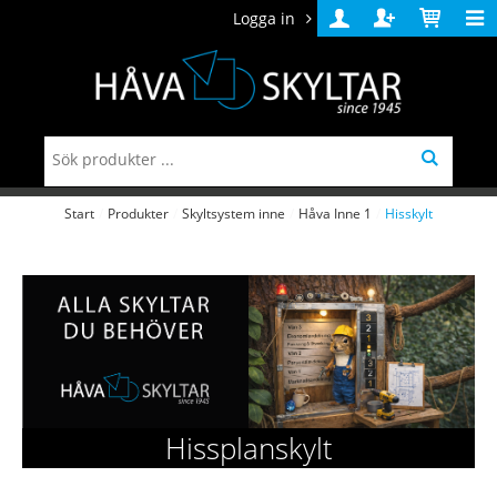
Logga in
Logga
Skapa
Varukorg
in
konto
Start
/
Produkter
/
Skyltsystem inne
/
Håva Inne 1
/
Hisskylt
Hissplanskylt