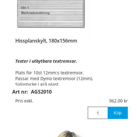
Hissplanskylt, 180x156mm
Texter i utbytbara textremsor.
Plats för 10st 12mm:s textremsor.
Passar med Dymo textremsor (12mm).
Sidostycke i grå plast.
Mått:
180x156mm
Art nr:
AGS2010
Pris exkl.
962.00
Pris exkl. tex
Köp
…