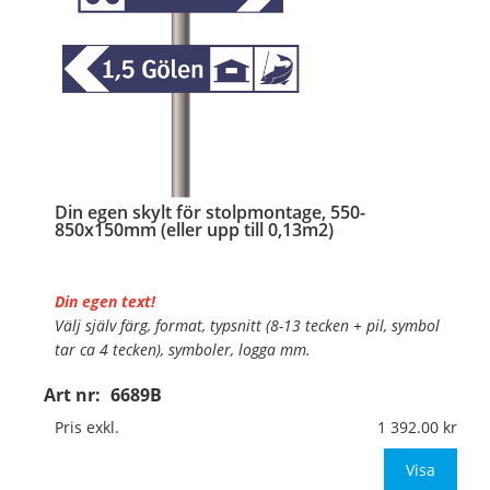
Din egen skylt för stolpmontage, 550-
850x150mm (eller upp till 0,13m2)
Din egen text!
Välj själv färg, format, typsnitt (8-13 tecken + pil, symbol
tar ca 4 tecken), symboler, logga mm.
Art nr:
6689B
Material:
Kantvikt aluminium, 2mm (stolpmontage)
Mått:
550-850x150mm (eller annat mått up
Pris exkl.
1 392.00
Visa