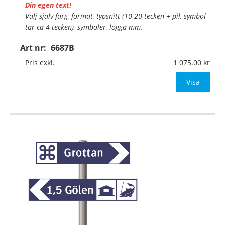
Din egen text!
Välj själv färg, format, typsnitt (10-20 tecken + pil, symbol
tar ca 4 tecken), symboler, logga mm.
Art nr:
6687B
Material:
Kantvikt aluminium, 2mm (stolpmontage)
Mått:
400-700x75mm (eller annat mått up
Pris exkl.
1 075.00
Visa
…