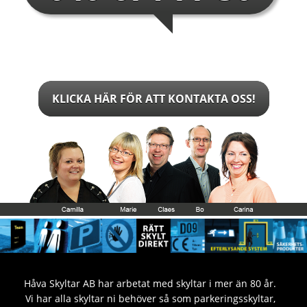
KLICKA HÄR FÖR ATT KONTAKTA OSS!
Håva Skyltar AB har arbetat med skyltar i mer än 80 år.
Vi har alla skyltar ni behöver så som parkeringsskyltar,