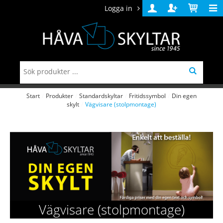
Logga in
Logga
Skapa
Varukorg
in
konto
Start
/
Produkter
/
Standardskyltar
/
Fritidssymbol
/
Din egen
skylt
/
Vägvisare (stolpmontage)
Vägvisare (stolpmontage)