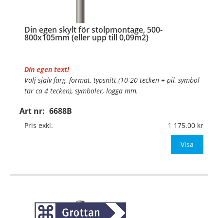
Din egen skylt för stolpmontage, 500-
800x105mm (eller upp till 0,09m2)
Din egen text!
Välj själv färg, format, typsnitt (10-20 tecken + pil, symbol
tar ca 4 tecken), symboler, logga mm.
Art nr:
6688B
Material:
Kantvikt aluminium, 2mm (stolpmontage)
Mått:
500-800x105mm (eller annat mått u
Pris exkl.
1 175.00
Visa
…