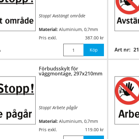
Stopp! Avstängt område
Material:
Aluminium, 0,7mm
(väggmontage)
Pris exkl.
387.00
A
Art nr:
2
Mått:
500x330mm
Köp
Förbudsskylt för
väggmontage, 297x210mm
Stopp! Arbete pågår
Material:
Aluminium, 0,7mm
(väggmontage)
Pris exkl.
119.00