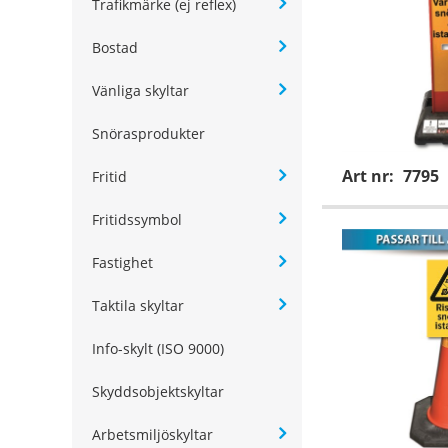
Trafikmärke (ej reflex)
Bostad
Vänliga skyltar
Snörasprodukter
Art nr:
7795
Fritid
Fritidssymbol
Fastighet
Taktila skyltar
Info-skylt (ISO 9000)
Skyddsobjektskyltar
Arbetsmiljöskyltar