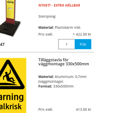
NYHET! - EXTRA HÅLLBAR
Snöröjning
Material:
Plastskärm inkl.
gummifot,
EGP-reflex
Pris exkl.
1 422.00
47
Mått:
skärm 1000x225mm, fot
Köp
400x600x100mm
Tilläggstavla för
Vikt:
17kg
väggmontage 330x500mm
Material:
Aluminium, 0,7mm
(väggmontage)
Format:
330x500mm
Pris exkl.
413.00