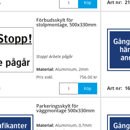
A
Art nr:
2
Mått:
297x210mm
Köp
Förbudsskylt för
stolpmontage, 500x330mm
Stopp! Arbete pågår
Material:
Aluminium, 2mm
(stolpmontage)
Pris exkl.
756.00
B
Art nr:
1
Mått:
500x330mm
Köp
Parkeringsskylt för
väggmontage 500x330mm
Material:
Aluminium, 0,7mm