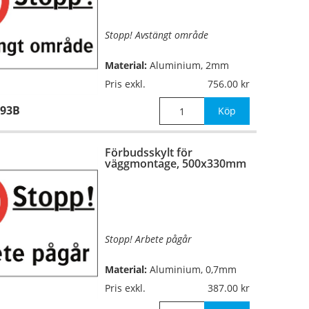
Stopp! Avstängt område
Material:
Aluminium, 2mm
(stolpmontage)
Pris exkl.
756.00
193B
Mått:
500x330mm
Köp
Förbudsskylt för
väggmontage, 500x330mm
Stopp! Arbete pågår
Material:
Aluminium, 0,7mm
(väggmontage)
Pris exkl.
387.00