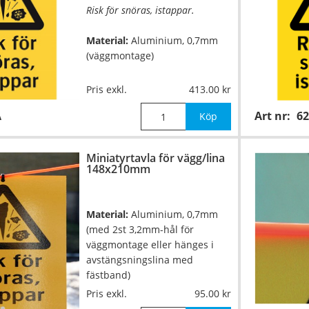
Risk för snöras, istappar.
Material:
Aluminium, 0,7mm
(väggmontage)
Mått:
330x500mm
Pris exkl.
413.00
A
Art nr:
6
Köp
Miniatyrtavla för vägg/lina
148x210mm
Material:
Aluminium, 0,7mm
(med 2st 3,2mm-hål för
väggmontage eller hänges i
avstängsningslina med
fästband)
Pris exkl.
95.00