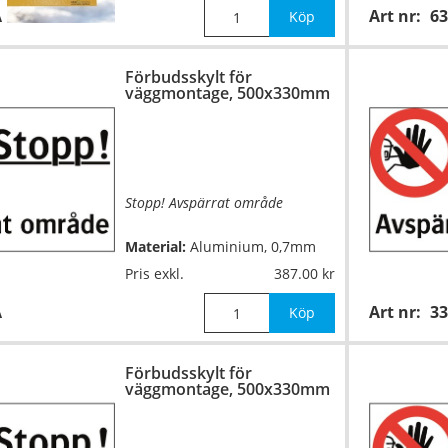
A
Art nr:
63
Köp
Format:
148x210mm
Förbudsskylt för
väggmontage, 500x330mm
Stopp! Avspärrat område
Material:
Aluminium, 0,7mm
(väggmontage)
Pris exkl.
387.00
A
Art nr:
3
Mått:
500x330mm
Köp
Förbudsskylt för
väggmontage, 500x330mm