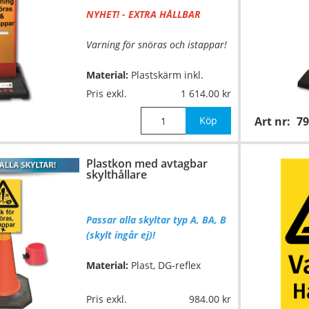
NYHET! - EXTRA HÅLLBAR
Varning för snöras och istappar!
Material:
Plastskärm inkl.
gummifot,
EGP-reflex
Pris exkl.
1 614.00
Mått:
skärm 1000x225mm, fot
Köp
Art nr:
79
400x600x100mm
Plastkon med avtagbar
Vikt:
17kg
skylthållare
Passar alla skyltar typ A, BA, B
(skylt ingår ej)!
Material:
Plast, DG-reflex
Höjd:
1000mm
Pris exkl.
984.00