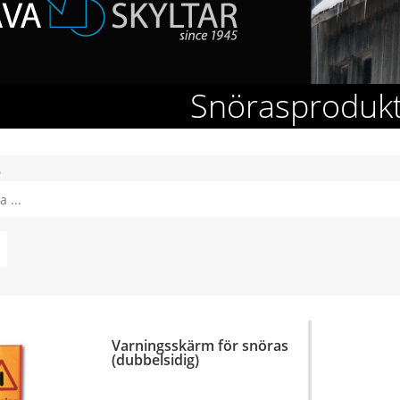
Snörasproduk
9
Varningsskärm för snöras
(dubbelsidig)