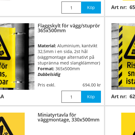
Art nr:
6
Vikt:
8kg
Köp
Exempel: Skylt
617A
Flaggskylt för vägg/stuprör
365x500mm
Ni gör själv hål i skylten!
Material:
Aluminium, kantvikt
32,5mm i en sida, 2st hål
(väggmontage alternativt på
stupränna med slangklämmor)
Format:
365x500mm
Dubbelsidig
Pris exkl.
694.00
AA
Art nr:
62
Köp
Miniatyrtavla för
väggmontage, 330x500mm