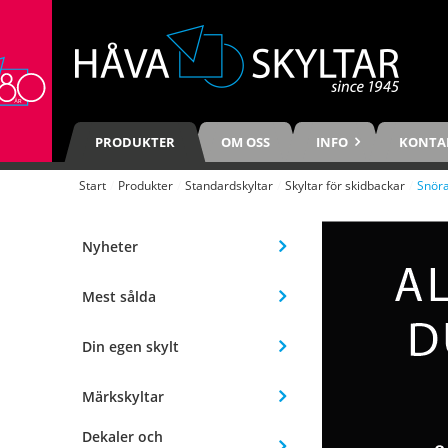
PRODUKTER
OM OSS
INFO
KONTA
Start
/
Produkter
/
Standardskyltar
/
Skyltar för skidbackar
/
Snör
Nyheter
Mest sålda
Din egen skylt
Märkskyltar
Dekaler och