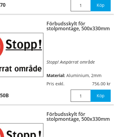
70
Köp
Förbudsskylt för
stolpmontage, 500x330mm
Stopp! Avspärrat område
Material:
Aluminium, 2mm
(stolpmontage)
Pris exkl.
756.00
350B
Mått:
500x330mm
Köp
Förbudsskylt för
stolpmontage, 500x330mm