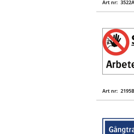
Art nr:
3522
Art nr:
2195