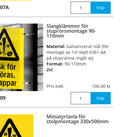
507A
Köp
Slangklämmor för
stuprörsmontage 90-
110mm
Material:
Galvaniserat stål (för
montage av 1st skylt 6361 AA
på stupränna, ingår ej)
Format:
90-110mm
2st
Pris exkl.
106.00
09
Köp
Miniatyrtavla för
stolpmontage 330x500mm