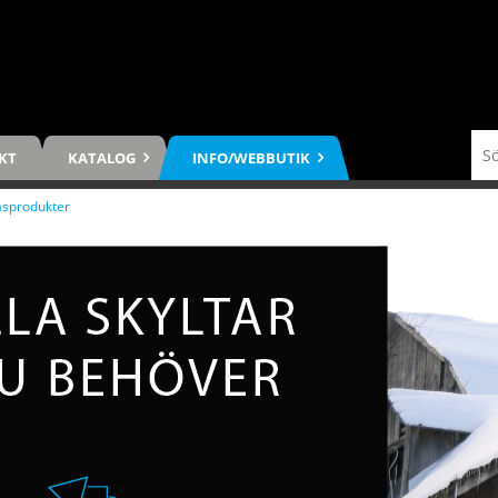
KT
KATALOG
INFO/WEBBUTIK
asprodukter