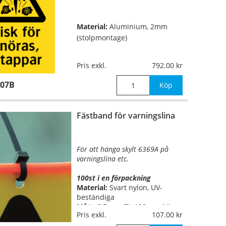
Material:
Aluminium, 2mm
(stolpmontage)
Pris exkl.
792.00
Format:
330x500mm
207B
Köp
Fästband för varningslina
För att hänga skylt 6369A på
varningslina etc.
100st i en förpackning
Material:
Svart nylon, UV-
beständiga
Mått:
2,5mm (B), 100mm (H)
Pris exkl.
107.00