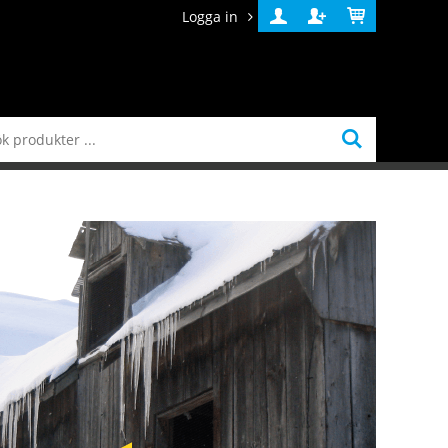
Logga in
Logga
Skapa
Varukorg
in
konto