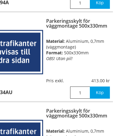
194A
Mått:
500x330mm
Köp
Parkeringsskylt för
väggmontage 500x330mm
Material:
Aluminium, 0,7mm
(väggmontage)
Format:
500x330mm
OBS! Utan pil!
Pris exkl.
413.00
634AU
Köp
Parkeringsskylt för
väggmontage 500x330mm
Material:
Aluminium, 0,7mm