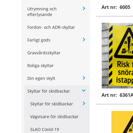
Art nr:
6005
Utrymning och
efterlysande
Fordon- och ADR-skyltar
Farligt gods
Gravvårdsskyltar
Roliga skyltar
Din egen skylt
Skyltar för skidbackar
Art nr:
6361
Skyltar för skidbackar
Vägvisare för skidbackar
SLAO Covid-19