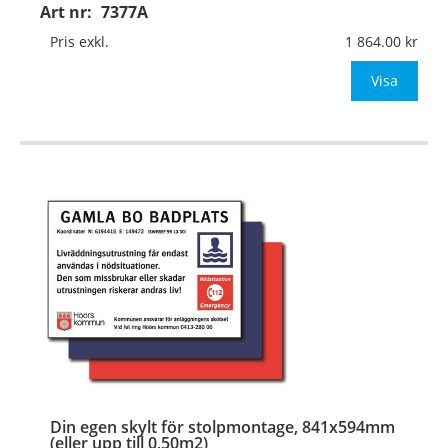
Art nr:
7377A
Material:
Plan aluminium, 0,7mm (väggmontage)
Mått:
841x594mm (eller annat mått upp till 0,50m²)
Pris exkl.
1 864.00
Be om offert
Visa
…
Din egen skylt för stolpmontage, 841x594mm
(eller upp till 0,50m2)