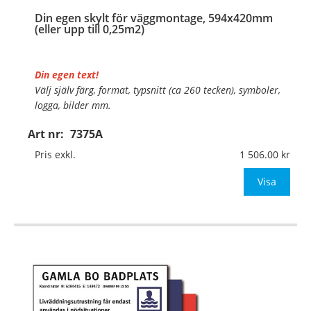
Din egen skylt för väggmontage, 594x420mm
(eller upp till 0,25m2)
Din egen text!
Välj själv färg, format, typsnitt (ca 260 tecken), symboler,
logga, bilder mm.
Art nr:
7375A
Material:
Plan aluminium, 0,7mm (väggmontage)
Mått:
594x420mm (eller annat mått upp till 0,25m²)
Pris exkl.
1 506.00
Be om offert
Visa
…