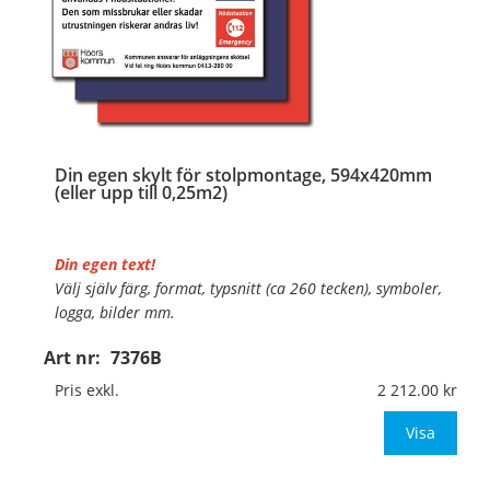
Din egen skylt för stolpmontage, 594x420mm
(eller upp till 0,25m2)
Din egen text!
Välj själv färg, format, typsnitt (ca 260 tecken), symboler,
logga, bilder mm.
Art nr:
7376B
Material:
Kantvikt aluminium, 2mm (stolpmontage)
Mått:
594x420mm (eller annat mått upp till 0,25m²)
Pris exkl.
2 212.00
Be om offe
Visa