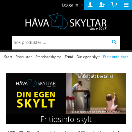
Logga in
Logga
Skapa
Varukorg
in
konto
Start
/
Produkter
/
Standardskyltar
/
Fritid
/
Din egen skylt
/
Fritidsinfo-skylt
Fritidsinfo-skylt