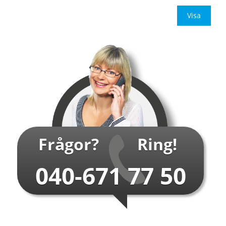
Be om off
Visa
…
Frågor?
Ring!
040-671 77 50