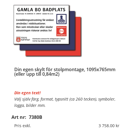
…
Din egen skylt för stolpmontage, 1095x765mm
(eller upp till 0,84m2)
Din egen text!
Välj själv färg, format, typsnitt (ca 260 tecken), symboler,
logga, bilder mm.
Art nr:
7380B
Material:
Kantvikt aluminium, 2mm (stolpmontage)
Mått:
1095x765mm (eller annat mått upp till 0,84m²)
Pris exkl.
3 758.00