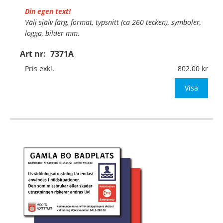
Din egen text!
Välj själv färg, format, typsnitt (ca 260 tecken), symboler,
logga, bilder mm.
Art nr:
7371A
Material:
Plan aluminium, 0,7mm (väggmontage)
Mått:
297x210mm (eller annat mått upp till 0,07m²)
Pris exkl.
802.00
Be om offert
Visa
…