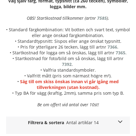
Välj själv färg, format, typsnitt (ca 260 tecken), symboler,
logga, bilder mm.
OBS! Startkostnad tillkommer (artnr
7585
).
• Standard färgkombination: Vit botten och svart text, symbol
eller ange önskad färgkombination.
• Standardtypsnitt: Sispos eller ange önskat typsnitt.
• Pris för ytterligare 26 tecken, lägg till artnr
7366
.
• Startkostnad för logga om så önskas, lägg till artnr
7365
.
• Startkostnad för foto/bild om så önskas, lägg till artnr
7392
.
• Valfria standardsymboler.
• Valfritt mått (pris som närmast högre m²).
•
Säg till om skiss önskas innan vi går igång med
tillverkningen (utan kostnad).
• Typ BA för vägg (kraftig, 2mm), samma pris som typ B.
Be om offert vid antal över 10st!
Filtrera & sortera
Antal artiklar 14