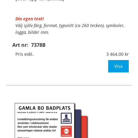
Din egen text!
Välj själv färg, format, typsnitt (ca 260 tecken), symboler,
logga, bilder mm.
Art nr:
7378B
Material:
Kantvikt aluminium, 2mm (stolpmontage)
Mått:
841x594mm (eller annat mått upp till 0,50m²)
Pris exkl.
3 464.00
Be om offe
Visa
…