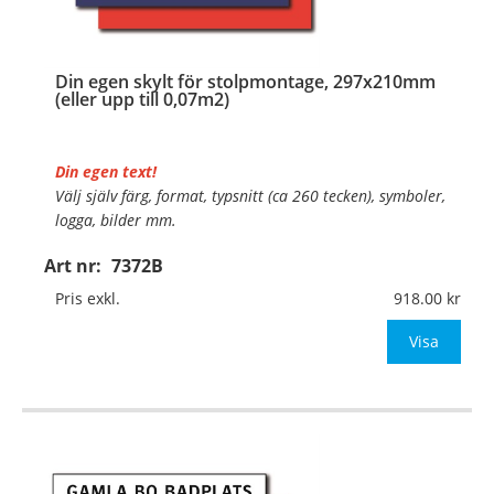
Din egen skylt för stolpmontage, 297x210mm
(eller upp till 0,07m2)
Din egen text!
Välj själv färg, format, typsnitt (ca 260 tecken), symboler,
logga, bilder mm.
Art nr:
7372B
Material:
Kantvikt aluminium, 2mm (stolpmontage)
Mått:
297x210mm (eller annat mått upp till 0,07m²)
Pris exkl.
918.00
Be om offe
Visa
…