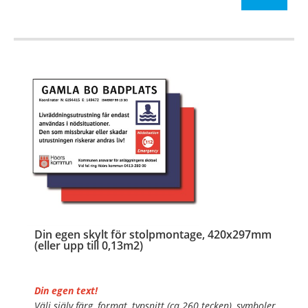
…
Din egen skylt för stolpmontage, 420x297mm
(eller upp till 0,13m2)
Din egen text!
Välj själv färg, format, typsnitt (ca 260 tecken), symboler,