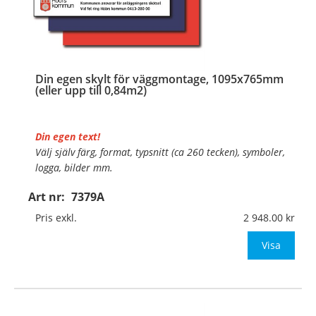
Din egen skylt för väggmontage, 1095x765mm
(eller upp till 0,84m2)
Din egen text!
Välj själv färg, format, typsnitt (ca 260 tecken), symboler,
logga, bilder mm.
Art nr:
7379A
Material:
Plan aluminium, 0,7mm (väggmontage)
Mått:
1095x765mm (eller annat mått upp till 0,84m²)
Pris exkl.
2 948.00
Be om offert
Visa