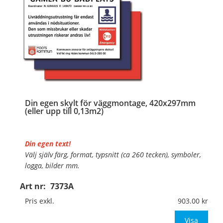
Din egen skylt för väggmontage, 420x297mm
(eller upp till 0,13m2)
Din egen text!
Välj själv färg, format, typsnitt (ca 260 tecken), symboler,
logga, bilder mm.
Art nr:
7373A
Material:
Plan aluminium, 0,7mm (väggmontage)
Mått:
420x297mm (eller annat mått upp till 0,13m²)
Pris exkl.
903.00
Be om offert
Visa