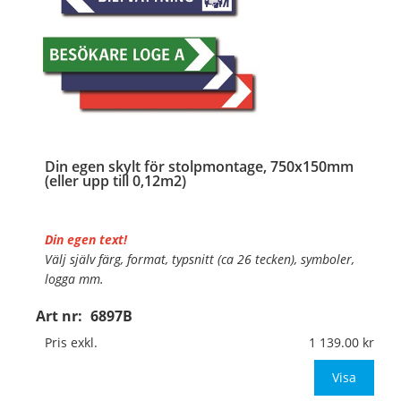
Din egen skylt för stolpmontage, 750x150mm
(eller upp till 0,12m2)
Din egen text!
Välj själv färg, format, typsnitt (ca 26 tecken), symboler,
logga mm.
Art nr:
6897B
Material:
Kantvikt aluminium, 2mm (stolpmontage)
Mått:
750x150mm (eller annat mått upp till 0,12m²)
Pris exkl.
1 139.00
Be om offert vid an
Visa