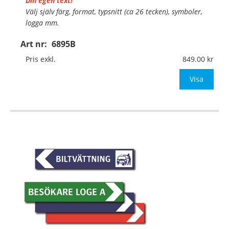
Din egen text!
Välj själv färg, format, typsnitt (ca 26 tecken), symboler,
logga mm.
Art nr:
6895B
Material:
Kantvikt aluminium, 2mm (stolpmontage)
Mått:
500x100mm (eller annat mått upp till 0,05m²)
Pris exkl.
849.00
Be om offert vid an
Visa
…