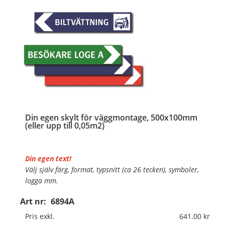
Din egen skylt för väggmontage, 500x100mm
(eller upp till 0,05m2)
Din egen text!
Välj själv färg, format, typsnitt (ca 26 tecken), symboler,
logga mm.
Art nr:
6894A
Material:
Plan aluminium, 0,7mm (väggmontage)
Mått:
500x100mm (eller annat mått upp till 0,05m²)
Pris exkl.
641.00