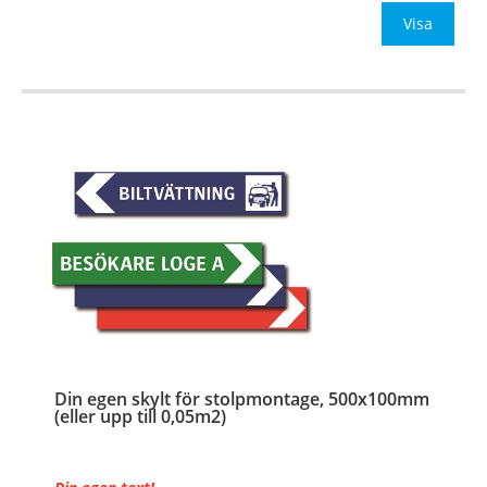
Be om offert vid antal
Visa
…
Din egen skylt för stolpmontage, 500x100mm
(eller upp till 0,05m2)