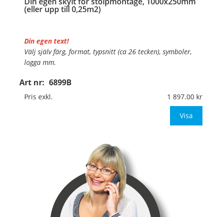
Din egen skylt för stolpmontage, 1000x250mm
(eller upp till 0,25m2)
Din egen text!
Välj själv färg, format, typsnitt (ca 26 tecken), symboler,
logga mm.
Art nr:
6899B
Material:
Kantvikt aluminium, 2mm (stolpmontage)
Mått:
1000x250mm (eller annat mått upp till 0,25m²)
Pris exkl.
1 897.00
Be om offert vid a
Visa
…