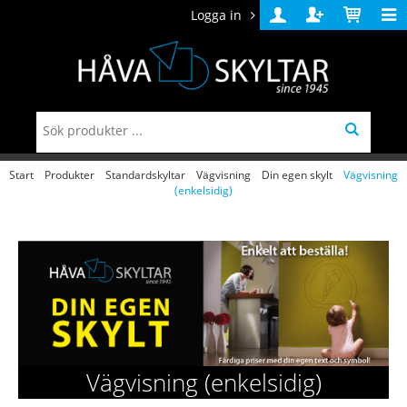
Logga in
Logga
Skapa
Varukorg
in
konto
Start
/
Produkter
/
Standardskyltar
/
Vägvisning
/
Din egen skylt
/
Vägvisning
(enkelsidig)
Vägvisning (enkelsidig)