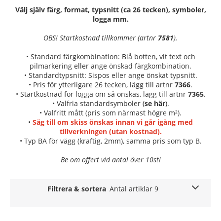
Välj själv färg, format, typsnitt (ca 26 tecken), symboler,
logga mm.
OBS! Startkostnad tillkommer (artnr
7581
).
• Standard färgkombination: Blå botten, vit text och
pilmarkering eller ange önskad färgkombination.
• Standardtypsnitt: Sispos eller ange önskat typsnitt.
• Pris för ytterligare 26 tecken, lägg till artnr
7366
.
• Startkostnad för logga om så önskas, lägg till artnr
7365
.
• Valfria standardsymboler (
se här
).
• Valfritt mått (pris som närmast högre m²).
•
Säg till om skiss önskas innan vi går igång med
tillverkningen (utan kostnad).
• Typ BA för vägg (kraftig, 2mm), samma pris som typ B.
Be om offert vid antal över 10st!
Filtrera & sortera
Antal artiklar 9