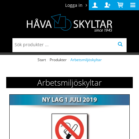
Logga in
Logga
Skapa
Varukorg
in
konto
Start
/
Produkter
/
Arbetsmiljöskyltar
Arbetsmiljöskyltar