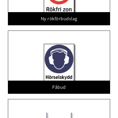
Ny rökförbudslag
Påbud