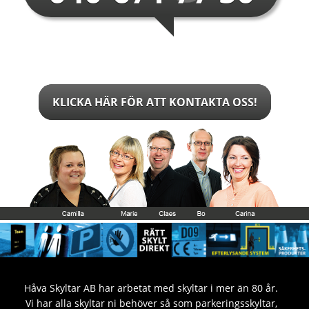
KLICKA HÄR FÖR ATT KONTAKTA OSS!
Håva Skyltar AB har arbetat med skyltar i mer än 80 år.
Vi har alla skyltar ni behöver så som parkeringsskyltar,