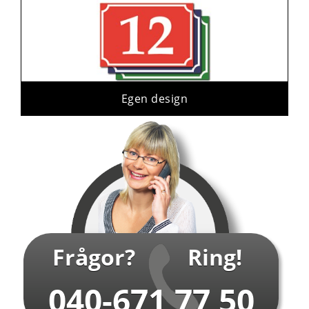
Egen design
Frågor?
Ring!
040-671 77 50