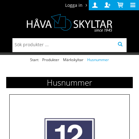
Logga in
Logga
Skapa
Varukorg
in
konto
Start
/
Produkter
/
Märkskyltar
/
Husnummer
Husnummer