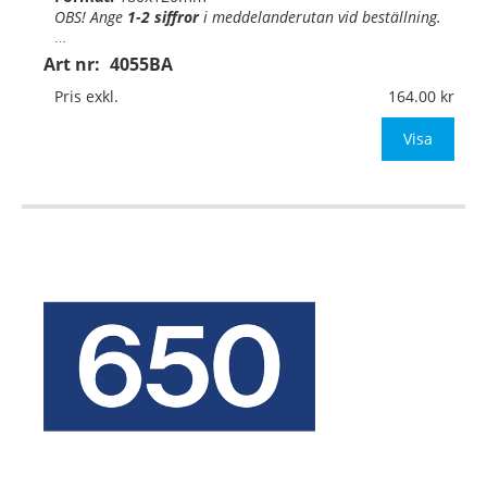
OBS! Ange
1-2 siffror
i
meddelande
rutan
vid beställning.
…
Art nr:
4055BA
Pris exkl.
164.00
Visa