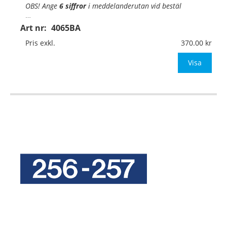
OBS! Ange
6 siffror
i
meddelanderutan vid bestäl
…
Art nr:
4065BA
Pris exkl.
370.00
Visa