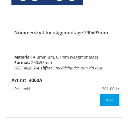
Nummerskylt för väggmontage 290x95mm
Material:
Aluminium, 0,7mm (väggmontage)
Format:
290x95mm
OBS! Ange
2-4 siffror
i
meddelanderutan vid best
…
Art nr:
4060A
Pris exkl.
261.00
Visa