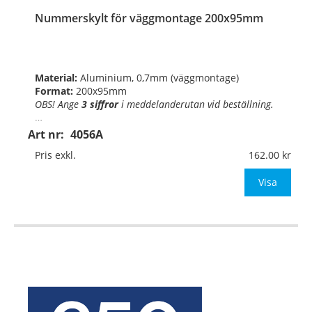
Nummerskylt för väggmontage 200x95mm
Material:
Aluminium, 0,7mm (väggmontage)
Format:
200x95mm
OBS! Ange
3 siffror
i
meddelande
rutan
vid beställning.
…
Art nr:
4056A
Pris exkl.
162.00
Visa