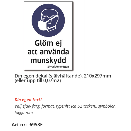
…
Din egen dekal (självhäftande), 210x297mm
(eller upp till 0,07m2)
Din egen text!
Välj själv färg, format, typsnitt (ca 52 tecken), symboler,
logga mm.
Art nr:
6953F
Material:
Självhäftande folie