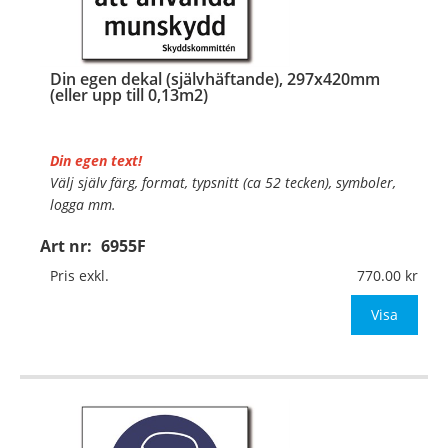
Din egen dekal (självhäftande), 297x420mm
(eller upp till 0,13m2)
Din egen text!
Välj själv färg, format, typsnitt (ca 52 tecken), symboler,
logga mm.
Art nr:
6955F
Material:
Självhäftande folie
Mått:
297x420mm (eller annat mått upp till 0,13m²)
Pris exkl.
770.00
Be om offert vid antal över 10st!
Visa
OBS!