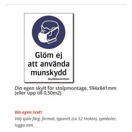
…
Din egen skylt för stolpmontage, 594x841mm
(eller upp till 0,50m2)
Din egen text!
Välj själv färg, format, typsnitt (ca 52 tecken), symboler,
logga mm.