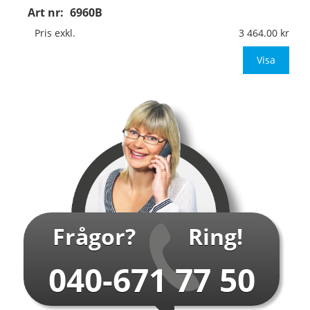
Art nr:
6960B
Material:
Kantvikt aluminium, 2mm (stolpmontage)
Mått:
594x841mm (eller annat mått upp till 0,50m²)
Pris exkl.
3 464.00
Be om offert vid an
Visa
…
Frågor?
Ring!
040-671 77 50