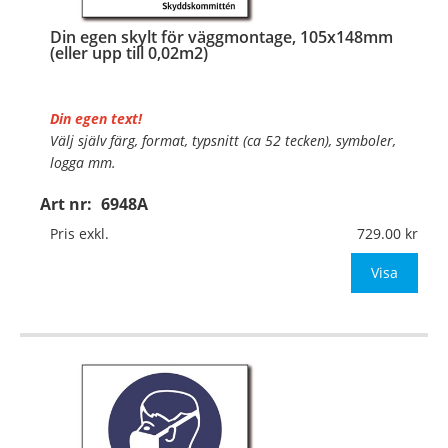
Din egen skylt för väggmontage, 105x148mm
(eller upp till 0,02m2)
Din egen text!
Välj själv färg, format, typsnitt (ca 52 tecken), symboler,
logga mm.
Art nr:
6948A
Material:
Plan aluminium, 0,7mm (väggmontage)
Mått:
105x148mm (eller annat mått upp till 0,02m²)
Pris exkl.
729.00
Be om offert vid antal
Visa
…