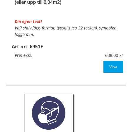
(eller upp till 0,04m2)
Din egen text!
Välj själv färg, format, typsnitt (ca 52 tecken), symboler,
logga mm.
Art nr:
6951F
Material:
Självhäftande folie
Mått:
148x210mm (eller annat mått upp till 0,04m²)
Pris exkl.
638.00
Be om offert vid antal över 10st!
Visa
OBS!
…