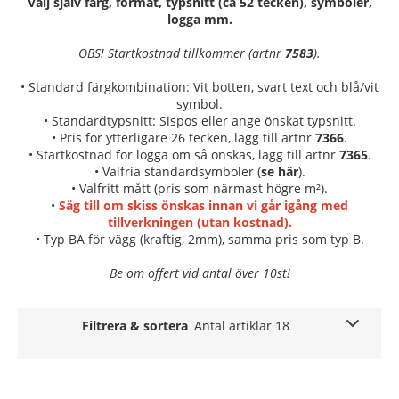
Välj själv färg, format, typsnitt (ca 52 tecken), symboler,
logga mm.
OBS! Startkostnad tillkommer (artnr
7583
).
• Standard färgkombination: Vit botten, svart text och blå/vit
symbol.
• Standardtypsnitt: Sispos eller ange önskat typsnitt.
• Pris för ytterligare 26 tecken, lägg till artnr
7366
.
• Startkostnad för logga om så önskas, lägg till artnr
7365
.
• Valfria standardsymboler (
se här
).
• Valfritt mått (pris som närmast högre m²).
•
Säg till om skiss önskas innan vi går igång med
tillverkningen (utan kostnad).
• Typ BA för vägg (kraftig, 2mm), samma pris som typ B.
Be om offert vid antal över 10st!
Filtrera & sortera
Antal artiklar 18