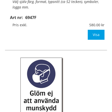
Välj själv färg, format, typsnitt (ca 52 tecken), symboler,
logga mm.
Art nr:
6947F
Material:
Självhäftande folie
Mått:
74x105mm (eller annat mått upp till 0,01m²)
Pris exkl.
580.00
Be om offert vid antal över 10st!
Visa
OBS! S
…