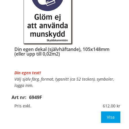
Din egen dekal (självhäftande), 105x148mm
(eller upp till 0,02m2)
Din egen text!
Välj själv färg, format, typsnitt (ca 52 tecken), symboler,
logga mm.
Art nr:
6949F
Material:
Självhäftande folie
Mått:
105x148mm (eller annat mått upp till 0,02m²)
Pris exkl.
612.00
Be om offert vid antal över 10st!
Visa