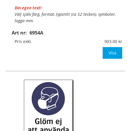
Din egen text!
Välj själv färg, format, typsnitt (ca 52 tecken), symboler,
logga mm.
Art nr:
6954A
Material:
Plan aluminium, 0,7mm (väggmontage)
Mått:
297x420mm (eller annat mått upp till 0,13m²)
Pris exkl.
903.00
Be om offert vid antal
Visa
…