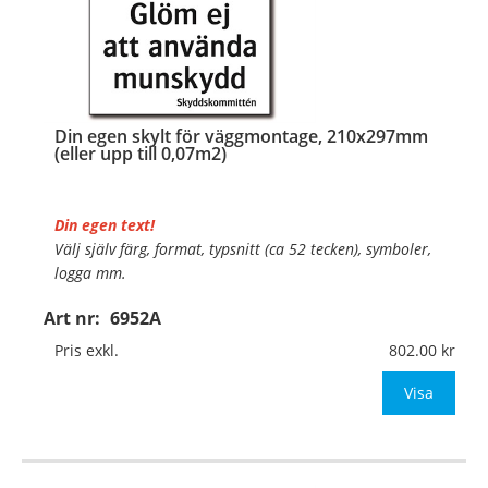
Din egen skylt för väggmontage, 210x297mm
(eller upp till 0,07m2)
Din egen text!
Välj själv färg, format, typsnitt (ca 52 tecken), symboler,
logga mm.
Art nr:
6952A
Material:
Plan aluminium, 0,7mm (väggmontage)
Mått:
210x297mm (eller annat mått upp till 0,07m²)
Pris exkl.
802.00
Be om offert vid antal
Visa