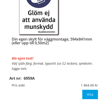
Din egen skylt för väggmontage, 594x841mm
(eller upp till 0,50m2)
Din egen text!
Välj själv färg, format, typsnitt (ca 52 tecken), symboler,
logga mm.
Art nr:
6959A
Material:
Plan aluminium, 0,7mm (väggmontage)
Mått:
594x841mm (eller annat mått upp till 0,50m²)
Pris exkl.
1 864.00
Be om offert vid antal
Visa