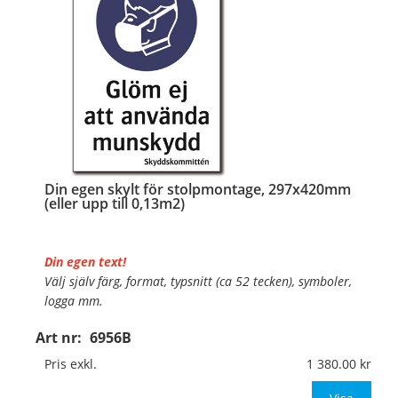
…
Din egen skylt för stolpmontage, 297x420mm
(eller upp till 0,13m2)
Din egen text!
Välj själv färg, format, typsnitt (ca 52 tecken), symboler,
logga mm.
Art nr:
6956B
Material:
Kantvikt aluminium, 2mm (stolpmontage)
Mått:
297x420mm (eller annat mått upp till 0,13m²)
Pris exkl.
1 380.00