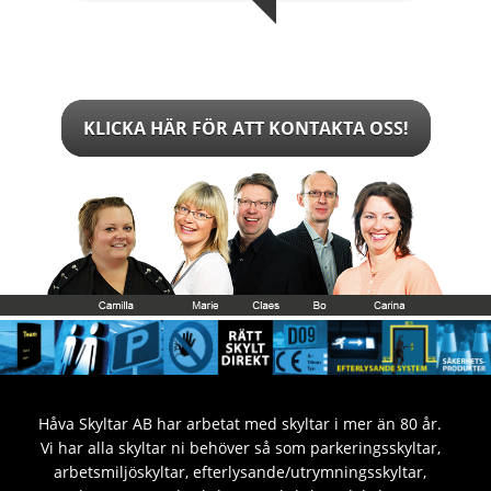
KLICKA HÄR FÖR ATT KONTAKTA OSS!
Håva Skyltar AB har arbetat med skyltar i mer än 80 år.
Vi har alla skyltar ni behöver så som parkeringsskyltar,
arbetsmiljöskyltar, efterlysande/utrymningsskyltar,