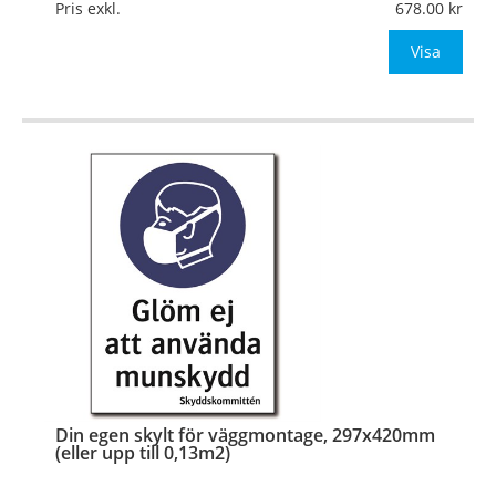
Mått:
210x297mm (eller annat mått upp till 0,07m²)
Pris exkl.
678.00
Be om offert vid antal över 10st!
Visa
OBS!
…
Din egen skylt för väggmontage, 297x420mm
(eller upp till 0,13m2)