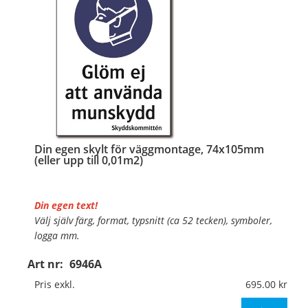
Din egen skylt för väggmontage, 74x105mm
(eller upp till 0,01m2)
Din egen text!
Välj själv färg, format, typsnitt (ca 52 tecken), symboler,
logga mm.
Art nr:
6946A
Material:
Plan aluminium, 0,7mm (väggmontage)
Mått:
74x105mm (eller annat mått upp till 0,01m²)
Pris exkl.
695.00