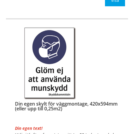
Be om offert vid an
Visa
…
Din egen skylt för väggmontage, 420x594mm
(eller upp till 0,25m2)
Din egen text!