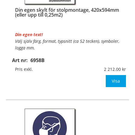
Din egen skylt för stolpmontage, 420x594mm
(eller upp till 0,25m2)
Din egen text!
Välj själv färg, format, typsnitt (ca 52 tecken), symboler,
logga mm.
Art nr:
6958B
Material:
Kantvikt aluminium, 2mm (stolpmontage)
Mått:
420x594mm (eller annat mått upp till 0,25m²)
Pris exkl.
2 212.00
Be om offert vid an
Visa
…