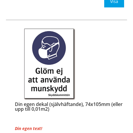
Be om offert vid antal
Visa
…
Din egen dekal (självhäftande), 74x105mm (eller
upp till 0,01m2)
Din egen text!