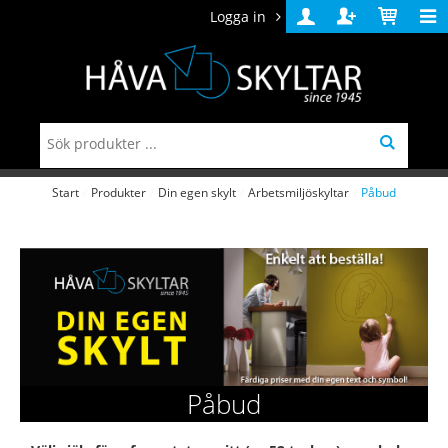
Logga in
Logga
Skapa
Varukorg
in
konto
Start
/
Produkter
/
Din egen skylt
/
Arbetsmiljöskyltar
/
Påbud
Påbud