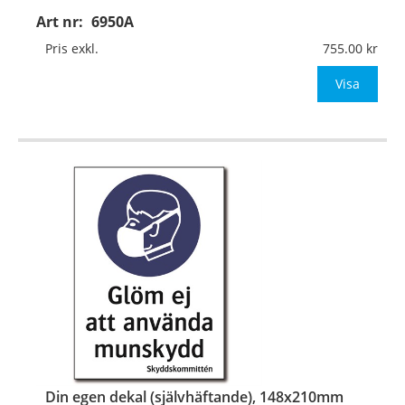
Art nr:
6950A
Material:
Plan aluminium, 0,7mm (väggmontage)
Mått:
148x210mm (eller annat mått upp till 0,04m²)
Pris exkl.
755.00
Be om offert vid antal
Visa
…
Din egen dekal (självhäftande), 148x210mm