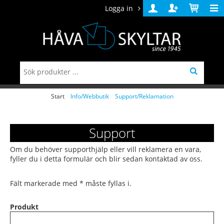
Logga in
Logga
Skapa
Varukorg
in
konto
Start
/
Info/Webbutik
/
Support/Reklamation
Support
Om du behöver supporthjälp eller vill reklamera en vara,
fyller du i detta formulär och blir sedan kontaktad av oss.
Fält markerade med * måste fyllas i.
Produkt