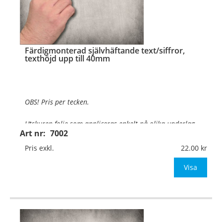
Färdigmonterad självhäftande text/siffror,
texthöjd upp till 40mm
OBS! Pris per tecken.
Utskuren folie som appliceras enkelt på olika underlag
.
Art nr:
7002
Texthöjd:
Upp till 40mm
Pris exkl.
22.00
Material:
Självhäftande vinylfolie
Visa
Typsnitt:
Valfritt typsnitt
OBS! Ange önskad foliefärg (se neda