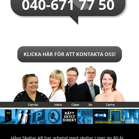
040-671 77 50
KLICKA HÄR FÖR ATT KONTAKTA OSS!
Håva Skyltar AB har arbetat med skyltar i mer än 80 år.