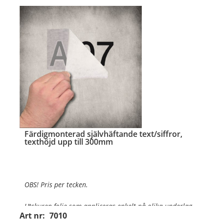
OBS! Ange önskad foliefärg (se ned
…
Färdigmonterad självhäftande text/siffror,
texthöjd upp till 300mm
OBS! Pris per tecken.
Utskuren folie som appliceras enkelt på olika underlag
.
Art nr:
7010