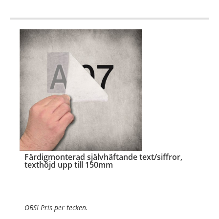
Typsnitt:
Valfritt typsnitt
OBS! Ange önskad foliefärg (se ned
…
Färdigmonterad självhäftande text/siffror,
texthöjd upp till 150mm
OBS! Pris per tecken.