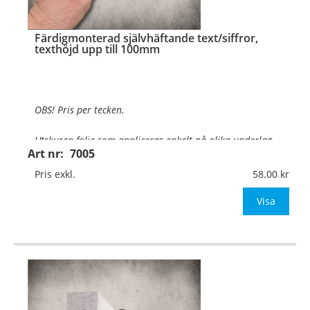
Färdigmonterad självhäftande text/siffror,
texthöjd upp till 100mm
OBS! Pris per tecken.
Utskuren folie som appliceras enkelt på olika underlag
.
Art nr:
7005
Texthöjd:
Upp till 100mm
Pris exkl.
58.00
Material:
Självhäftande vinylfolie
Visa
Typsnitt:
Valfritt typsnitt
OBS! Ange önskad foliefärg (se ned