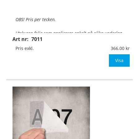
OBS! Pris per tecken.
Utskuren folie som appliceras enkelt på olika underlag
.
Art nr:
7011
Texthöjd:
Upp till 400mm
Pris exkl.
366.00
Material:
Självhäftande vinylfolie
Visa
Typsnitt:
Valfritt typsnitt
OBS! Ange önskad foliefärg (se ned
…