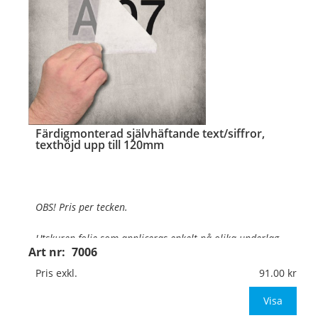
…
Färdigmonterad självhäftande text/siffror,
texthöjd upp till 120mm
OBS! Pris per tecken.
Utskuren folie som appliceras enkelt på olika underlag
.
Art nr:
7006
Texthöjd:
Upp till 120mm
Pris exkl.
91.00
Material:
Självhäftande vinylfolie
Visa