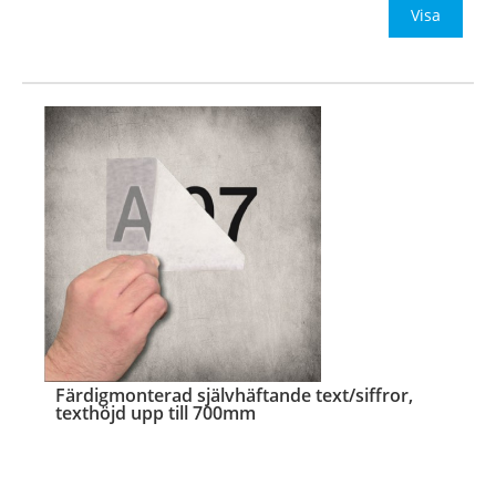
Material:
Självhäftande vinylfolie
Visa
Typsnitt:
Valfritt typsnitt
OBS! Ange önskad foliefärg (se ned
…
Färdigmonterad självhäftande text/siffror,
texthöjd upp till 700mm