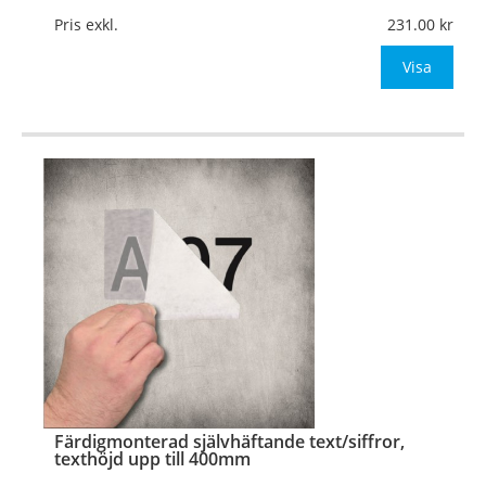
Texthöjd:
Upp till 300mm
Pris exkl.
231.00
Material:
Självhäftande vinylfolie
Visa
Typsnitt:
Valfritt typsnitt
OBS! Ange önskad foliefärg (se ned
…
Färdigmonterad självhäftande text/siffror,
texthöjd upp till 400mm