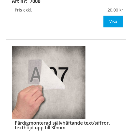
Art nr:
7000
Texthöjd:
Upp till 20mm (lägsta versalhöjd är 10-
Pris exkl.
20.00
25mm beroende på typsnitt)
Visa
Material:
Självhäftande vinylfolie
Typsn
…
Färdigmonterad självhäftande text/siffror,
texthöjd upp till 30mm