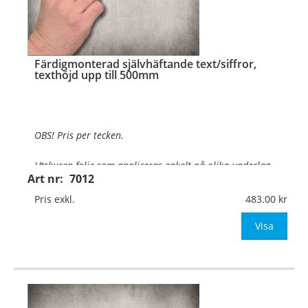
Färdigmonterad självhäftande text/siffror,
texthöjd upp till 500mm
OBS! Pris per tecken.
Utskuren folie som appliceras enkelt på olika underlag
.
Art nr:
7012
Texthöjd:
Upp till 500mm
Pris exkl.
483.00
Material:
Självhäftande vinylfolie
Visa
Typsnitt:
Valfritt typsnitt
OBS! Ange önskad foliefärg (se ned