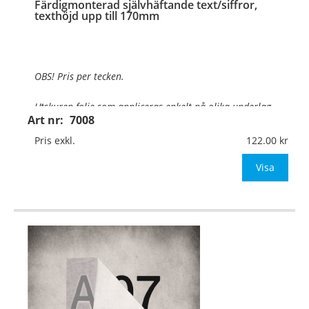
Färdigmonterad självhäftande text/siffror,
texthöjd upp till 170mm
OBS! Pris per tecken.
Utskuren folie som appliceras enkelt på olika underlag
.
Art nr:
7008
Texthöjd:
Upp till 170mm
Pris exkl.
122.00
Material:
Självhäftande vinylfolie
Visa
Typsnitt:
Valfritt typsnitt
OBS! Ange önskad foliefärg (se ned