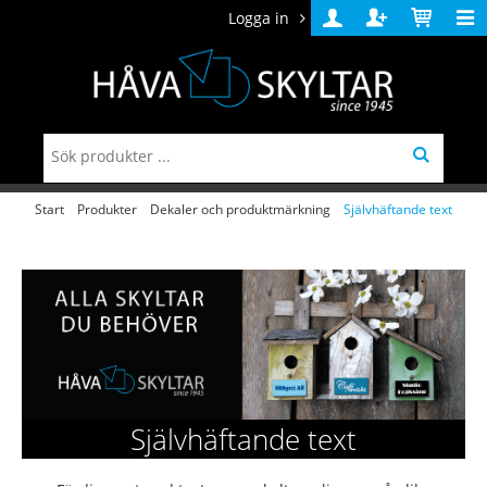
Logga in
Logga
Skapa
Varukorg
in
konto
Start
/
Produkter
/
Dekaler och produktmärkning
/
Självhäftande text
Självhäftande text