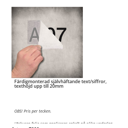
Färdigmonterad självhäftande text/siffror,
texthöjd upp till 20mm
OBS! Pris per tecken.
Utskuren folie som appliceras enkelt på olika underlag
.