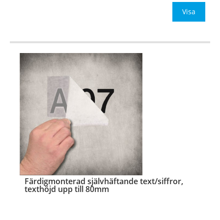
Material:
Självhäftande vinylfolie
Visa
Typsnitt:
Valfritt typsnitt
OBS! Ange önskad foliefärg (se neda
…
Färdigmonterad självhäftande text/siffror,
texthöjd upp till 80mm