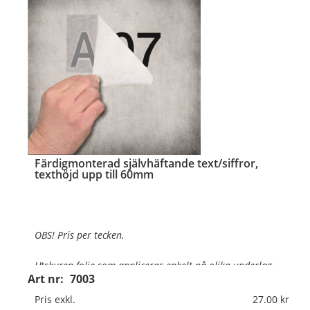
…
Färdigmonterad självhäftande text/siffror,
texthöjd upp till 60mm
OBS! Pris per tecken.
Utskuren folie som appliceras enkelt på olika underlag
.
Art nr:
7003
Texthöjd:
Upp till 60mm
Pris exkl.
27.00