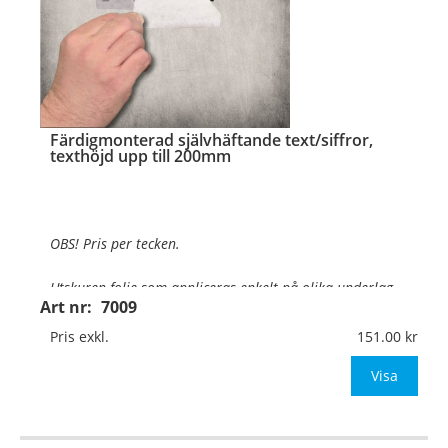
…
Färdigmonterad självhäftande text/siffror,
texthöjd upp till 200mm
OBS! Pris per tecken.
Utskuren folie som appliceras enkelt på olika underlag
.
Art nr:
7009
Texthöjd:
Upp till 200mm
Pris exkl.
151.00
Material:
Självhäftande vinylfolie
Visa
Typsnitt:
Valfritt typsnitt