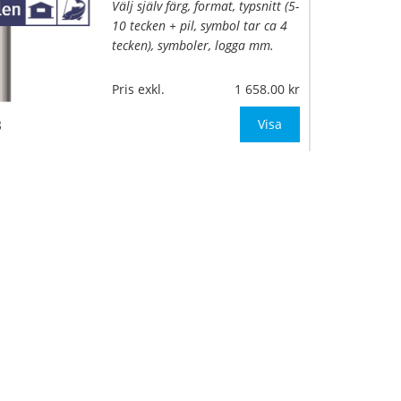
Välj själv färg, format, typsnitt (5-
10 tecken + pil, symbol tar ca 4
tecken), symboler, logga mm.
Material:
Kantvikt aluminium,
Pris exkl.
1 658.00
2mm (stolpmontage)
B
Mått:
550-900x200mm (eller
Visa
annat mått up
…