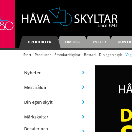
PRODUKTER
OM OSS
INFO
KONTA
Start
/
Produkter
/
Standardskyltar
/
Bostad
/
Din egen skylt
/
Väg
Nyheter
Mest sålda
Din egen skylt
Märkskyltar
Dekaler och