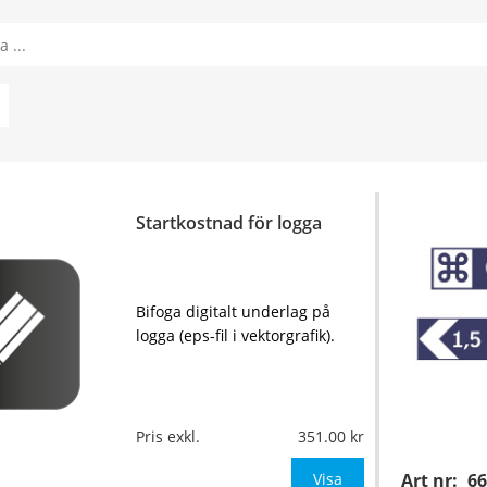
Startkostnad för logga
Bifoga digitalt underlag på
logga (eps-fil i vektorgrafik).
Pris exkl.
351.00
Visa
Art nr:
6