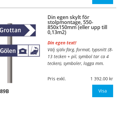
annat mått up
Din egen skylt för
stolpmontage, 550-
…
850x150mm (eller upp till
0,13m2)
Din egen text!
Välj själv färg, format, typsnitt (8-
13 tecken + pil, symbol tar ca 4
tecken), symboler, logga mm.
Material:
Kantvikt aluminium,
Pris exkl.
1 392.00
2mm (stolpmontage)
689B
Mått:
550-850x150mm (eller
Visa
annat mått up
…