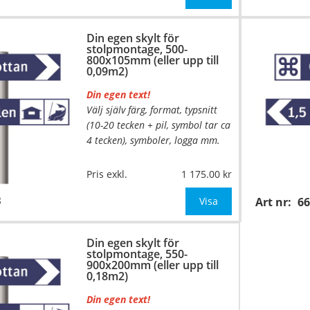
Din egen skylt för
stolpmontage, 500-
800x105mm (eller upp till
0,09m2)
Din egen text!
Välj själv färg, format, typsnitt
(10-20 tecken + pil, symbol tar ca
4 tecken), symboler, logga mm.
Material:
Kantvikt aluminium,
Pris exkl.
1 175.00
2mm (stolpmontage)
B
Mått:
500-800x105mm (eller
Visa
Art nr:
6
annat mått u
Din egen skylt för
stolpmontage, 550-
…
900x200mm (eller upp till
0,18m2)
Din egen text!