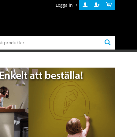
Logga in
Logga
Skapa
Varukorg
in
konto