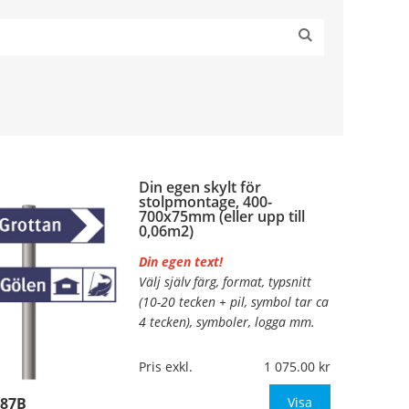
Din egen skylt för
stolpmontage, 400-
700x75mm (eller upp till
0,06m2)
Din egen text!
Välj själv färg, format, typsnitt
(10-20 tecken + pil, symbol tar ca
4 tecken), symboler, logga mm.
Material:
Kantvikt aluminium,
Pris exkl.
1 075.00
2mm (stolpmontage)
687B
Mått:
400-700x75mm (eller
Visa