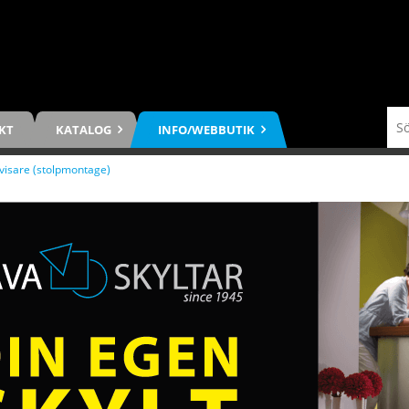
KT
KATALOG
INFO/WEBBUTIK
visare (stolpmontage)