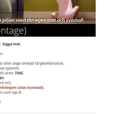
ontage)
er, logga mm.
er.
bol eller ange önskad färgkombination.
at typsnitt.
ill artnr
7365
.
är
).
re m²).
verkningen (utan kostnad).
is som typ B.
!