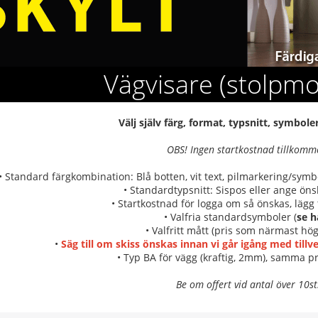
Vägvisare (stolpm
Välj själv färg, format, typsnitt, symbol
OBS! Ingen startkostnad tillkomm
• Standard färgkombination: Blå botten, vit text, pilmarkering/sym
• Standardtypsnitt: Sispos eller ange önsk
• Startkostnad för logga om så önskas, lägg t
• Valfria standardsymboler (
se h
• Valfritt mått (pris som närmast hög
•
Säg till om skiss önskas innan vi går igång med till
• Typ BA för vägg (kraftig, 2mm), samma pr
Be om offert vid antal över 10st