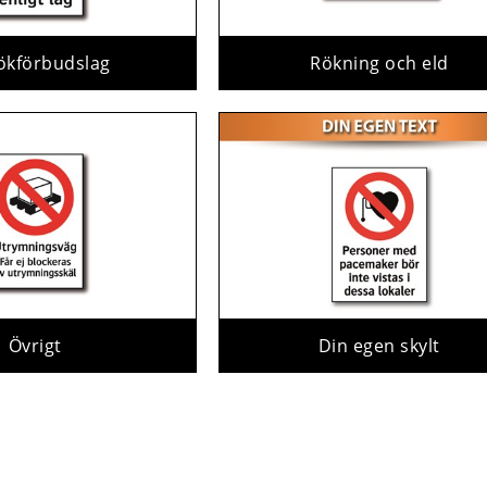
ökförbudslag
Rökning och eld
Övrigt
Din egen skylt