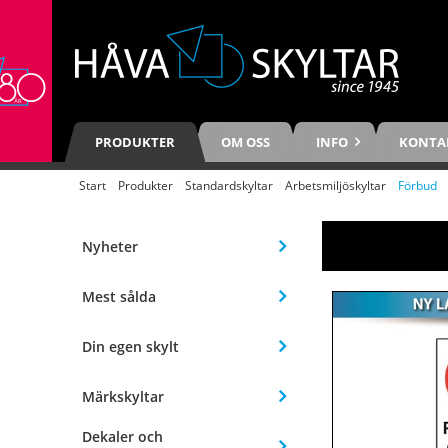
PRODUKTER
OM OSS
INFO
KONTA
Start
/
Produkter
/
Standardskyltar
/
Arbetsmiljöskyltar
/
Förbud
Nyheter
Mest sålda
Din egen skylt
Märkskyltar
Dekaler och