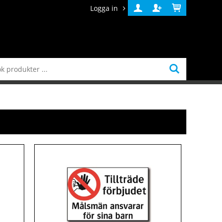
Logga in
Logga
Skapa
Varukorg
in
konto