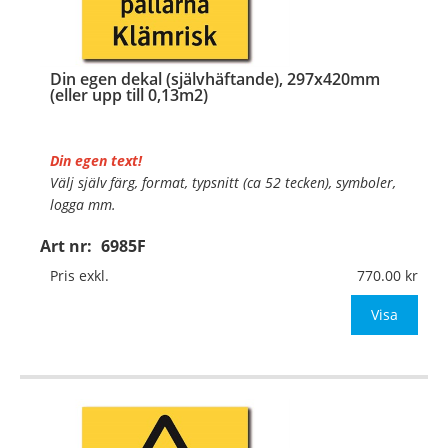
Din egen dekal (självhäftande), 297x420mm
(eller upp till 0,13m2)
Din egen text!
Välj själv färg, format, typsnitt (ca 52 tecken), symboler,
logga mm.
Art nr:
6985F
Material:
Självhäftande folie
Mått:
297x420mm (eller annat mått upp till 0,13m²)
Pris exkl.
770.00
Be om offert vid antal över 10st!
Visa
OBS!