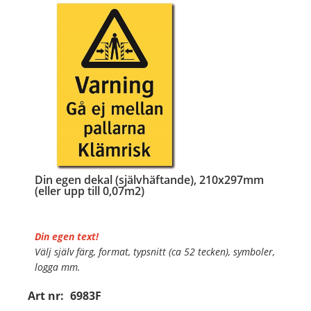
…
Din egen dekal (självhäftande), 210x297mm
(eller upp till 0,07m2)
Din egen text!
Välj själv färg, format, typsnitt (ca 52 tecken), symboler,
logga mm.
Art nr:
6983F
Material:
Självhäftande folie