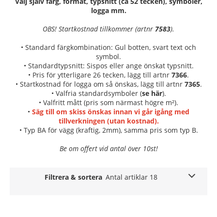
Välj själv färg, format, typsnitt (ca 52 tecken), symboler,
logga mm.
OBS! Startkostnad tillkommer (artnr
7583
).
• Standard färgkombination: Gul botten, svart text och
symbol.
• Standardtypsnitt: Sispos eller ange önskat typsnitt.
• Pris för ytterligare 26 tecken, lägg till artnr
7366
.
• Startkostnad för logga om så önskas, lägg till artnr
7365
.
• Valfria standardsymboler (
se här
).
• Valfritt mått (pris som närmast högre m²).
•
Säg till om skiss önskas innan vi går igång med
tillverkningen (utan kostnad).
• Typ BA för vägg (kraftig, 2mm), samma pris som typ B.
Be om offert vid antal över 10st!
Filtrera & sortera
Antal artiklar 18