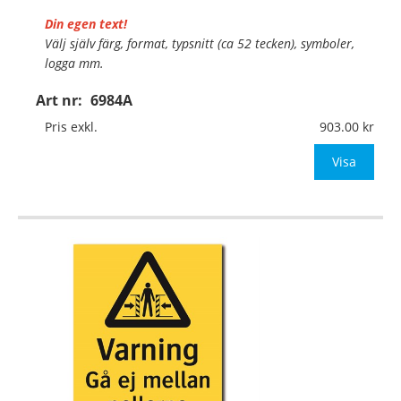
Din egen text!
Välj själv färg, format, typsnitt (ca 52 tecken), symboler,
logga mm.
Art nr:
6984A
Material:
Plan aluminium, 0,7mm (väggmontage)
Mått:
297x420mm (eller annat mått upp till 0,13m²)
Pris exkl.
903.00
Be om offert vid antal
Visa
…