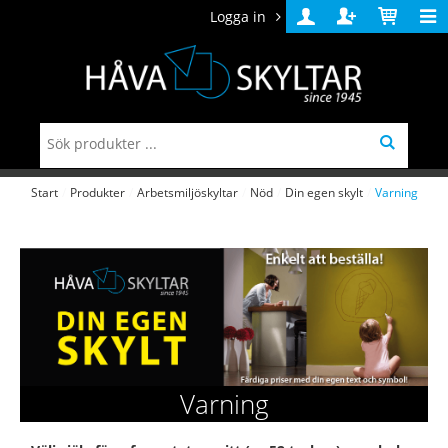
Logga in
Logga
Skapa
Varukorg
in
konto
Start
/
Produkter
/
Arbetsmiljöskyltar
/
Nöd
/
Din egen skylt
/
Varning
Varning