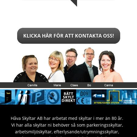
KLICKA HÄR FÖR ATT KONTAKTA OSS!
Håva Skyltar AB har arbetat med skyltar i mer än 80 år.
Vi har alla skyltar ni behöver så som parkeringsskyltar,
arbetsmiljöskyltar, efterlysande/utrymningsskyltar,