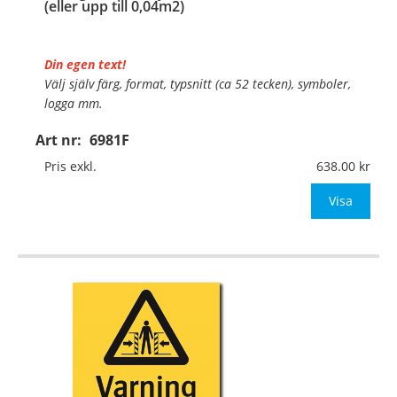
(eller upp till 0,04m2)
Din egen text!
Välj själv färg, format, typsnitt (ca 52 tecken), symboler,
logga mm.
Art nr:
6981F
Material:
Självhäftande folie
Mått:
148x210mm (eller annat mått upp till 0,04m²)
Pris exkl.
638.00
Be om offert vid antal över 10st!
Visa
OBS!
…