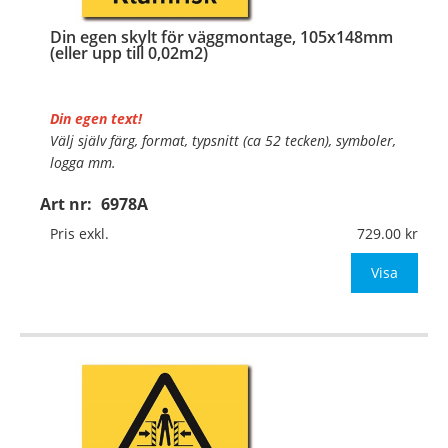
Din egen skylt för väggmontage, 105x148mm
(eller upp till 0,02m2)
Din egen text!
Välj själv färg, format, typsnitt (ca 52 tecken), symboler,
logga mm.
Art nr:
6978A
Material:
Plan aluminium, 0,7mm (väggmontage)
Mått:
105x148mm (eller annat mått upp till 0,02m²)
Pris exkl.
729.00
Be om offert vid antal
Visa
…