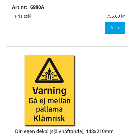
Art nr:
6980A
Material:
Plan aluminium, 0,7mm (väggmontage)
Mått:
148x210mm (eller annat mått upp till 0,04m²)
Pris exkl.
755.00
Be om offert vid antal
Visa
…
Din egen dekal (självhäftande), 148x210mm