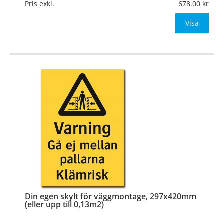
Mått:
210x297mm (eller annat mått upp till 0,07m²)
Pris exkl.
678.00
Be om offert vid antal över 10st!
Visa
OBS!
…
Din egen skylt för väggmontage, 297x420mm
(eller upp till 0,13m2)