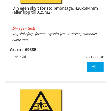
Din egen skylt för stolpmontage, 420x594mm
(eller upp till 0,25m2)
Din egen text!
Välj själv färg, format, typsnitt (ca 52 tecken), symboler,
logga mm.
Art nr:
6988B
Material:
Kantvikt aluminium, 2mm (stolpmontage)
Mått:
420x594mm (eller annat mått upp till 0,25m²)
Pris exkl.
2 212.00
Be om offert vid an
Visa
…