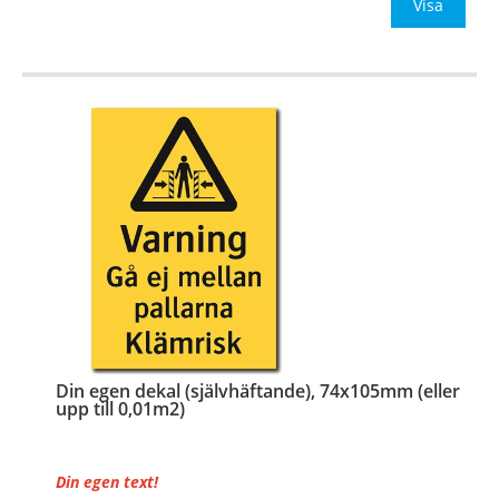
Be om offert vid antal
Visa
…
Din egen dekal (självhäftande), 74x105mm (eller
upp till 0,01m2)
Din egen text!