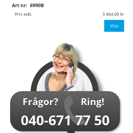
Art nr:
6990B
Material:
Kantvikt aluminium, 2mm (stolpmontage)
Mått:
594x841mm (eller annat mått upp till 0,50m²)
Pris exkl.
3 464.00
Be om offert vid an
Visa
…
Frågor?
Ring!
040-671 77 50