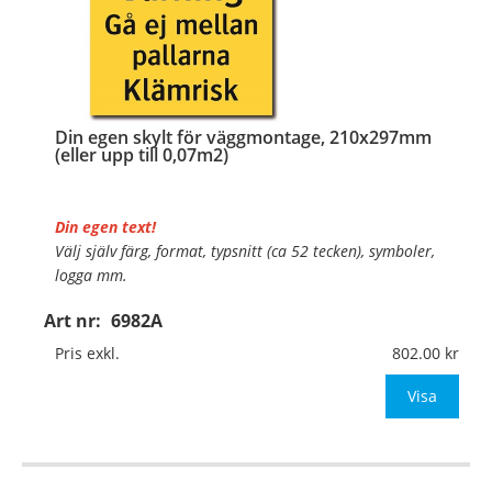
Din egen skylt för väggmontage, 210x297mm
(eller upp till 0,07m2)
Din egen text!
Välj själv färg, format, typsnitt (ca 52 tecken), symboler,
logga mm.
Art nr:
6982A
Material:
Plan aluminium, 0,7mm (väggmontage)
Mått:
210x297mm (eller annat mått upp till 0,07m²)
Pris exkl.
802.00
Be om offert vid antal
Visa