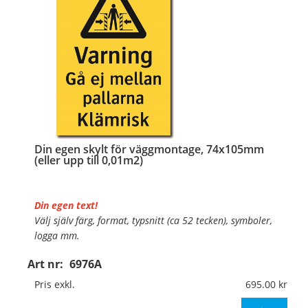
Din egen skylt för väggmontage, 74x105mm
(eller upp till 0,01m2)
Din egen text!
Välj själv färg, format, typsnitt (ca 52 tecken), symboler,
logga mm.
Art nr:
6976A
Material:
Plan aluminium, 0,7mm (väggmontage)
Mått:
74x105mm (eller annat mått upp till 0,01m²)
Pris exkl.
695.00