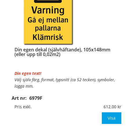
Din egen dekal (självhäftande), 105x148mm
(eller upp till 0,02m2)
Din egen text!
Välj själv färg, format, typsnitt (ca 52 tecken), symboler,
logga mm.
Art nr:
6979F
Material:
Självhäftande folie
Mått:
105x148mm (eller annat mått upp till 0,02m²)
Pris exkl.
612.00
Be om offert vid antal över 10st!
Visa