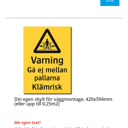
Be om offert vid an
Visa
…
Din egen skylt för väggmontage, 420x594mm
(eller upp till 0,25m2)
Din egen text!