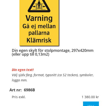
…
Din egen skylt för stolpmontage, 297x420mm
(eller upp till 0,13m2)
Din egen text!
Välj själv färg, format, typsnitt (ca 52 tecken), symboler,
logga mm.
Art nr:
6986B
Material:
Kantvikt aluminium, 2mm (stolpmontage)
Mått:
297x420mm (eller annat mått upp till 0,13m²)
Pris exkl.
1 380.00