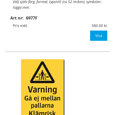
Välj själv färg, format, typsnitt (ca 52 tecken), symboler,
logga mm.
Art nr:
6977F
Material:
Självhäftande folie
Mått:
74x105mm (eller annat mått upp till 0,01m²)
Pris exkl.
580.00
Be om offert vid antal över 10st!
Visa
OBS! S
…