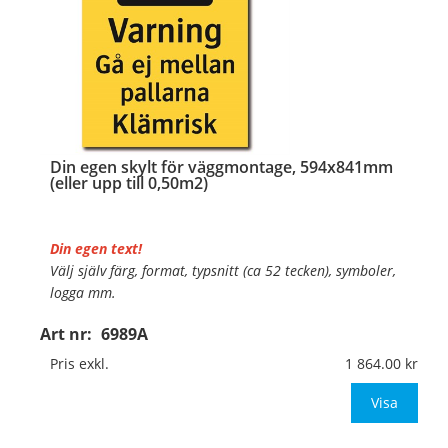
Din egen skylt för väggmontage, 594x841mm
(eller upp till 0,50m2)
Din egen text!
Välj själv färg, format, typsnitt (ca 52 tecken), symboler,
logga mm.
Art nr:
6989A
Material:
Plan aluminium, 0,7mm (väggmontage)
Mått:
594x841mm (eller annat mått upp till 0,50m²)
Pris exkl.
1 864.00
Be om offert vid antal
Visa