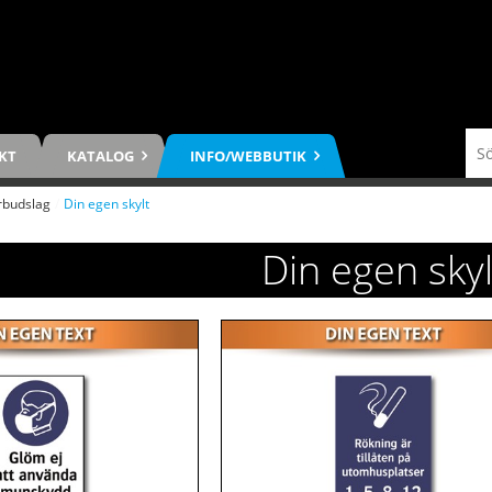
KT
KATALOG
INFO/WEBBUTIK
rbudslag
/
Din egen skylt
Din egen skyl