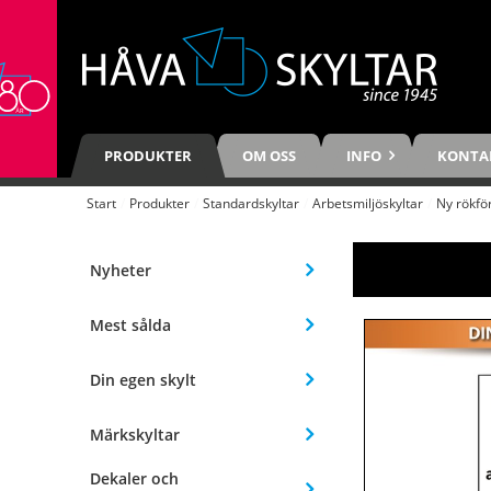
PRODUKTER
OM OSS
INFO
KONTA
Start
/
Produkter
/
Standardskyltar
/
Arbetsmiljöskyltar
/
Ny rökfö
Nyheter
Mest sålda
Din egen skylt
Märkskyltar
Dekaler och