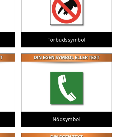
Förbudssymbol
Nödsymbol