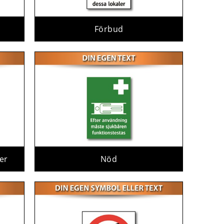
Förbud
er
Nöd