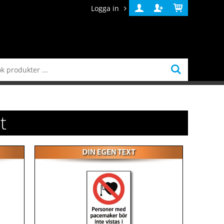
Logga in
Logga
Skapa
Varukorg
in
konto
t