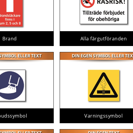
Brand
Alla färgutföranden
budssymbol
Varningssymbol