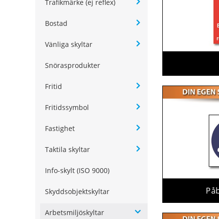
Trafikmärke (ej reflex)
Bostad
Vänliga skyltar
Snörasprodukter
Fritid
Fritidssymbol
Fastighet
Taktila skyltar
Info-skylt (ISO 9000)
På
Skyddsobjektskyltar
Arbetsmiljöskyltar