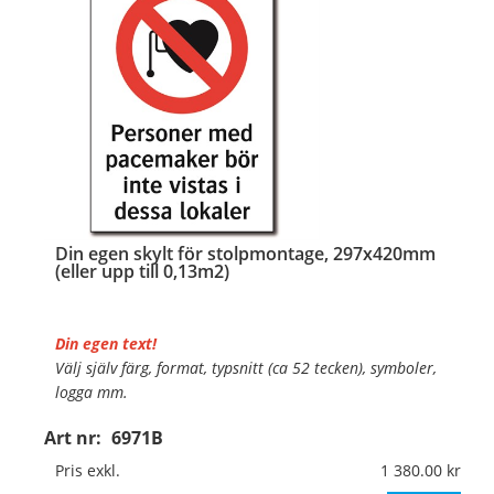
…
Din egen skylt för stolpmontage, 297x420mm
(eller upp till 0,13m2)
Din egen text!
Välj själv färg, format, typsnitt (ca 52 tecken), symboler,
logga mm.
Art nr:
6971B
Material:
Kantvikt aluminium, 2mm (stolpmontage)
Mått:
297x420mm (eller annat mått upp till 0,13m²)
Pris exkl.
1 380.00