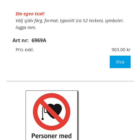
Din egen text!
Välj själv färg, format, typsnitt (ca 52 tecken), symboler,
logga mm.
Art nr:
6969A
Material:
Plan aluminium, 0,7mm (väggmontage)
Mått:
297x420mm (eller annat mått upp till 0,13m²)
Pris exkl.
903.00
Be om offert vid antal
Visa
…