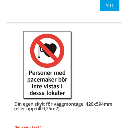
Be om offert vid an
Visa
…
Din egen skylt för väggmontage, 420x594mm
(eller upp till 0,25m2)
Din egen text!