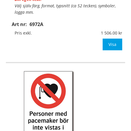
Välj själv färg, format, typsnitt (ca 52 tecken), symboler,
logga mm.
Art nr:
6972A
Material:
Plan aluminium, 0,7mm (väggmontage)
Mått:
420x594mm (eller annat mått upp till 0,25m²)
Pris exkl.
1 506.00
Be om offert vid antal
Visa
…