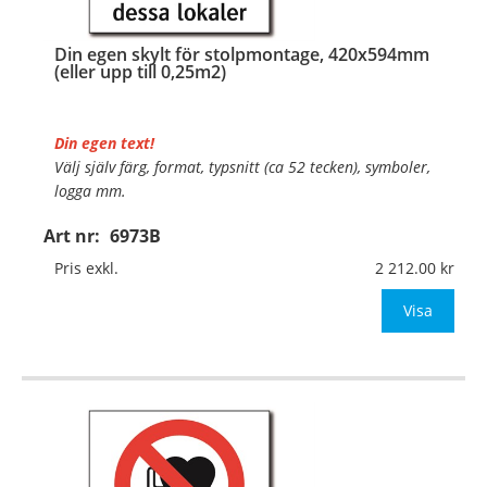
Din egen skylt för stolpmontage, 420x594mm
(eller upp till 0,25m2)
Din egen text!
Välj själv färg, format, typsnitt (ca 52 tecken), symboler,
logga mm.
Art nr:
6973B
Material:
Kantvikt aluminium, 2mm (stolpmontage)
Mått:
420x594mm (eller annat mått upp till 0,25m²)
Pris exkl.
2 212.00
Be om offert vid an
Visa
…