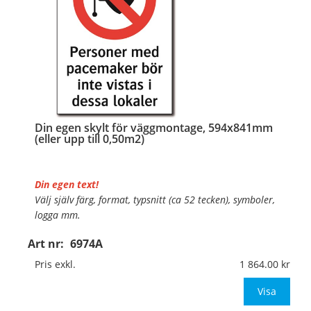
Din egen skylt för väggmontage, 594x841mm
(eller upp till 0,50m2)
Din egen text!
Välj själv färg, format, typsnitt (ca 52 tecken), symboler,
logga mm.
Art nr:
6974A
Material:
Plan aluminium, 0,7mm (väggmontage)
Mått:
594x841mm (eller annat mått upp till 0,50m²)
Pris exkl.
1 864.00
Be om offert vid antal
Visa