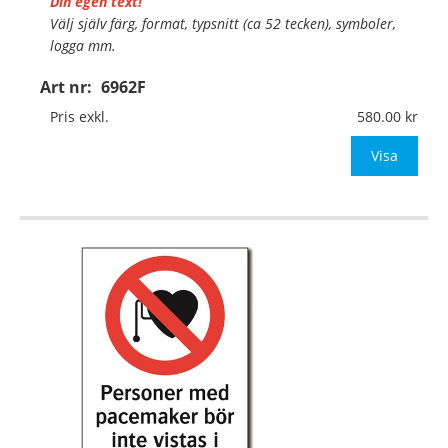
Din egen text!
Välj själv färg, format, typsnitt (ca 52 tecken), symboler,
logga mm.
Art nr:
6962F
Material:
Självhäftande folie
Mått:
74x105mm (eller annat mått upp till 0,01m²)
Pris exkl.
580.00
Be om offert vid antal över 10st!
Visa
OBS! S
…