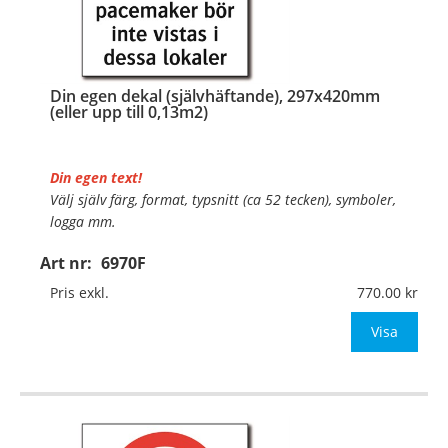
Din egen dekal (självhäftande), 297x420mm
(eller upp till 0,13m2)
Din egen text!
Välj själv färg, format, typsnitt (ca 52 tecken), symboler,
logga mm.
Art nr:
6970F
Material:
Självhäftande folie
Mått:
297x420mm (eller annat mått upp till 0,13m²)
Pris exkl.
770.00
Be om offert vid antal över 10st!
Visa
OBS!