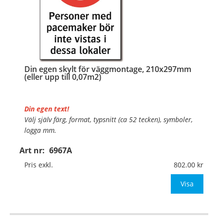
Din egen skylt för väggmontage, 210x297mm
(eller upp till 0,07m2)
Din egen text!
Välj själv färg, format, typsnitt (ca 52 tecken), symboler,
logga mm.
Art nr:
6967A
Material:
Plan aluminium, 0,7mm (väggmontage)
Mått:
210x297mm (eller annat mått upp till 0,07m²)
Pris exkl.
802.00
Be om offert vid antal
Visa