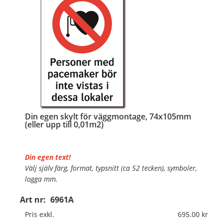
Din egen skylt för väggmontage, 74x105mm
(eller upp till 0,01m2)
Din egen text!
Välj själv färg, format, typsnitt (ca 52 tecken), symboler,
logga mm.
Art nr:
6961A
Material:
Plan aluminium, 0,7mm (väggmontage)
Mått:
74x105mm (eller annat mått upp till 0,01m²)
Pris exkl.
695.00