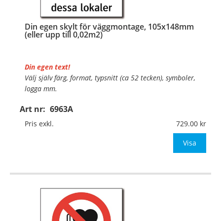
Din egen skylt för väggmontage, 105x148mm
(eller upp till 0,02m2)
Din egen text!
Välj själv färg, format, typsnitt (ca 52 tecken), symboler,
logga mm.
Art nr:
6963A
Material:
Plan aluminium, 0,7mm (väggmontage)
Mått:
105x148mm (eller annat mått upp till 0,02m²)
Pris exkl.
729.00
Be om offert vid antal
Visa
…