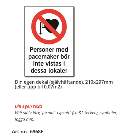
…
Din egen dekal (självhäftande), 210x297mm
(eller upp till 0,07m2)
Din egen text!
Välj själv färg, format, typsnitt (ca 52 tecken), symboler,
logga mm.
Art nr:
6968F
Material:
Självhäftande folie