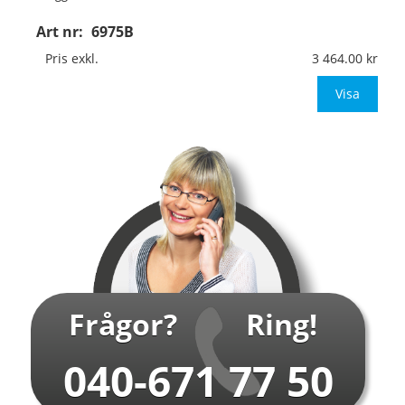
Art nr:
6975B
Material:
Kantvikt aluminium, 2mm (stolpmontage)
Mått:
594x841mm (eller annat mått upp till 0,50m²)
Pris exkl.
3 464.00
Be om offert vid an
Visa
…
Frågor?
Ring!
040-671 77 50