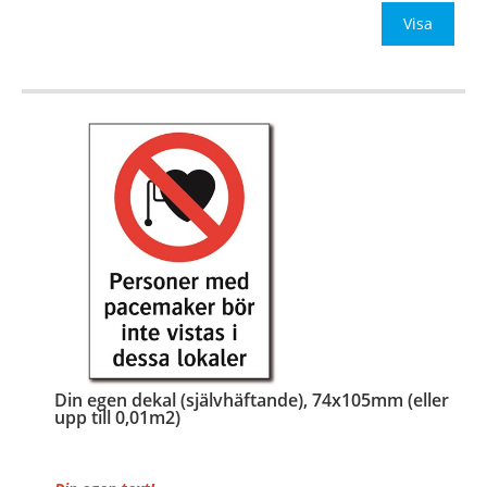
Be om offert vid antal
Visa
…
Din egen dekal (självhäftande), 74x105mm (eller
upp till 0,01m2)