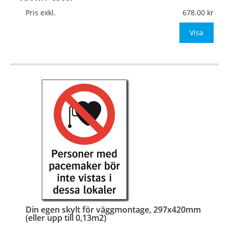
Mått:
210x297mm (eller annat mått upp till 0,07m²)
Pris exkl.
678.00
Be om offert vid antal över 10st!
Visa
OBS!
…
Din egen skylt för väggmontage, 297x420mm
(eller upp till 0,13m2)