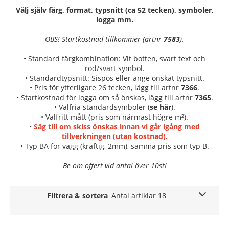
Välj själv färg, format, typsnitt (ca 52 tecken), symboler,
logga mm.
OBS! Startkostnad tillkommer (artnr
7583
).
• Standard färgkombination: Vit botten, svart text och
röd/svart symbol.
• Standardtypsnitt: Sispos eller ange önskat typsnitt.
• Pris för ytterligare 26 tecken, lägg till artnr
7366
.
• Startkostnad för logga om så önskas, lägg till artnr
7365
.
• Valfria standardsymboler (
se här
).
• Valfritt mått (pris som närmast högre m²).
•
Säg till om skiss önskas innan vi går igång med
tillverkningen (utan kostnad).
• Typ BA för vägg (kraftig, 2mm), samma pris som typ B.
Be om offert vid antal över 10st!
Filtrera & sortera
Antal artiklar 18