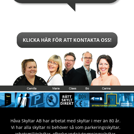
KLICKA HÄR FÖR ATT KONTAKTA OSS!
Håva Skyltar AB har arbetat med skyltar i mer än 80 år.
Vi har alla skyltar ni behöver så som parkeringsskyltar,
arbetsmiljöskyltar, efterlysande/utrymningsskyltar,