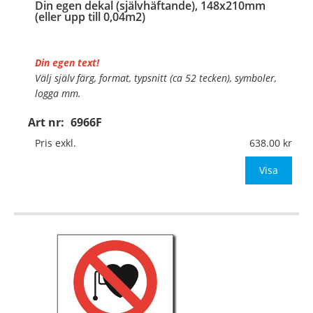
Din egen dekal (självhäftande), 148x210mm
(eller upp till 0,04m2)
Din egen text!
Välj själv färg, format, typsnitt (ca 52 tecken), symboler,
logga mm.
Art nr:
6966F
Material:
Självhäftande folie
Mått:
148x210mm (eller annat mått upp till 0,04m²)
Pris exkl.
638.00
Be om offert vid antal över 10st!
Visa
OBS!
…