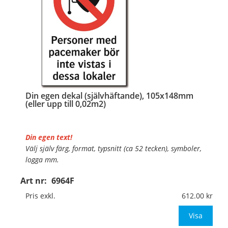
Din egen dekal (självhäftande), 105x148mm
(eller upp till 0,02m2)
Din egen text!
Välj själv färg, format, typsnitt (ca 52 tecken), symboler,
logga mm.
Art nr:
6964F
Material:
Självhäftande folie
Mått:
105x148mm (eller annat mått upp till 0,02m²)
Pris exkl.
612.00
Be om offert vid antal över 10st!
Visa