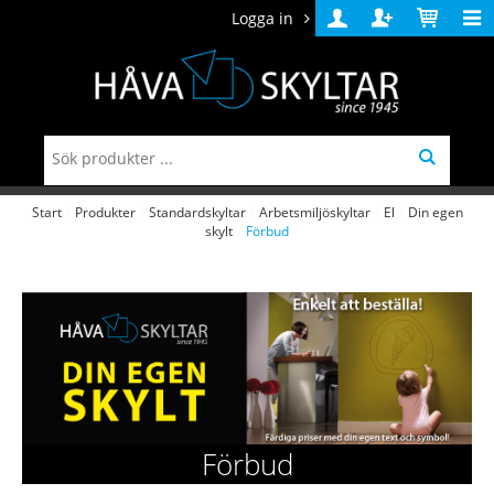
Logga in
Logga
Skapa
Varukorg
in
konto
Start
/
Produkter
/
Standardskyltar
/
Arbetsmiljöskyltar
/
El
/
Din egen
skylt
/
Förbud
Förbud