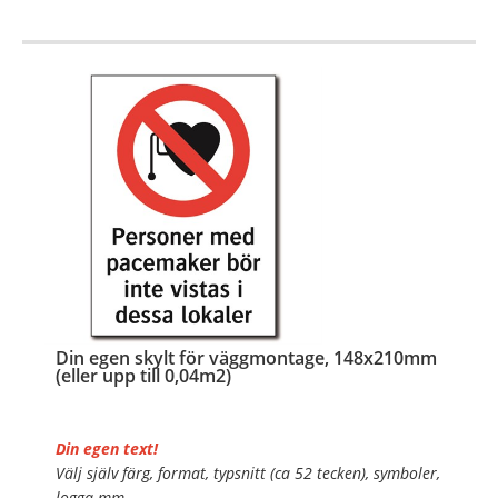
OBS!
…
Din egen skylt för väggmontage, 148x210mm
(eller upp till 0,04m2)
Din egen text!
Välj själv färg, format, typsnitt (ca 52 tecken), symboler,
logga mm.