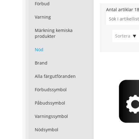
Förbud
Antal artiklar
1
Varning
Märkning kemiska
Sortera
produkter
Nöd
Brand
Alla färgutföranden
Förbudssymbol
Påbudssymbol
Varningssymbol
Nödsymbol