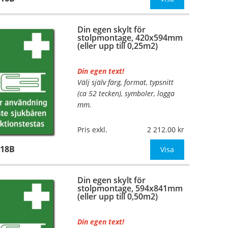
mått upp till 0,13m²)
Din egen skylt för
Be om offert vid an
stolpmontage, 420x594mm
(eller upp till 0,25m2)
Din egen text!
Välj själv färg, format, typsnitt
…
(ca 52 tecken), symboler, logga
mm.
Material:
Kantvikt aluminium,
Pris exkl.
2 212.00
2mm (stolpmontage)
118B
Mått:
420x594mm (eller annat
Visa
mått upp till 0,25m²)
Din egen skylt för
Be om offert vid an
stolpmontage, 594x841mm
(eller upp till 0,50m2)
Din egen text!