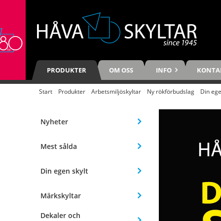
PRODUKTER
OM OSS
INFO
KONTA
Start
/
Produkter
/
Arbetsmiljöskyltar
/
Ny rökförbudslag
/
Din ege
Nyheter
Mest sålda
Din egen skylt
Märkskyltar
Dekaler och