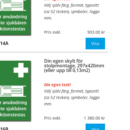
Välj själv färg, format, typsnitt
…
(ca 52 tecken), symboler, logga
mm.
Material:
Plan aluminium,
Pris exkl.
903.00
0,7mm (väggmontage)
114A
Mått:
297x420mm (eller annat
Visa
mått upp till 0,13m²)
Din egen skylt för
Be om offert vid antal
stolpmontage, 297x420mm
(eller upp till 0,13m2)
Din egen text!
Välj själv färg, format, typsnitt
…
(ca 52 tecken), symboler, logga
mm.
Material:
Kantvikt aluminium,
Pris exkl.
1 380.00
2mm (stolpmontage)
116B
Mått:
297x420mm (eller annat
Visa