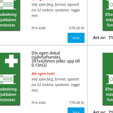
Välj själv färg, format, typsnitt
(ca 52 tecken), symboler, logga
mm.
…
Material:
Självhäftande folie
Pris exkl.
678.00
Mått:
210x297mm (eller annat
Art nr:
7
mått upp till 0,07m²)
Visa
Be om offert vid antal över 10st!
Din egen dekal
(självhäftande),
OBS!
297x420mm (eller upp till
0,13m2)
Din egen text!
Välj själv färg, format, typsnitt
(ca 52 tecken), symboler, logga
mm.
…
Material:
Självhäftande folie
Pris exkl.
770.00
Mått:
297x420mm (eller annat
Art nr:
7
mått upp till 0,13m²)
Visa