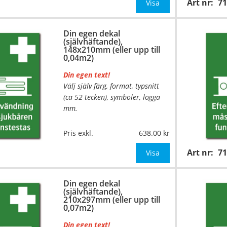
Art nr:
7
mått upp till 0,02m²)
Visa
Be om offert vid antal över 10st!
Din egen dekal
(självhäftande),
OBS!
148x210mm (eller upp till
0,04m2)
Din egen text!
Välj själv färg, format, typsnitt
(ca 52 tecken), symboler, logga
mm.
…
Material:
Självhäftande folie
Pris exkl.
638.00
Mått:
148x210mm (eller annat
Art nr:
7
mått upp till 0,04m²)
Visa
Be om offert vid antal över 10st!
Din egen dekal
(självhäftande),
OBS!
210x297mm (eller upp till
0,07m2)
Din egen text!