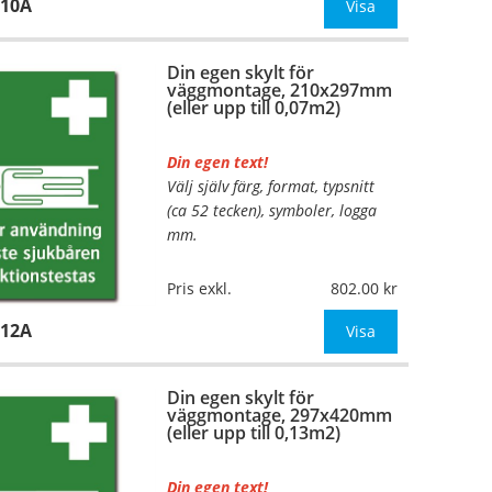
110A
Mått:
148x210mm (eller annat
Visa
mått upp till 0,04m²)
Din egen skylt för
Be om offert vid antal
väggmontage, 210x297mm
(eller upp till 0,07m2)
Din egen text!
Välj själv färg, format, typsnitt
…
(ca 52 tecken), symboler, logga
mm.
Material:
Plan aluminium,
Pris exkl.
802.00
0,7mm (väggmontage)
112A
Mått:
210x297mm (eller annat
Visa
mått upp till 0,07m²)
Din egen skylt för
Be om offert vid antal
väggmontage, 297x420mm
(eller upp till 0,13m2)
Din egen text!