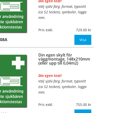
Din egen text!
Välj själv färg, format, typsnitt
…
(ca 52 tecken), symboler, logga
mm.
Material:
Plan aluminium,
Pris exkl.
729.00
0,7mm (väggmontage)
108A
Mått:
105x148mm (eller annat
Visa
mått upp till 0,02m²)
Din egen skylt för
Be om offert vid antal
väggmontage, 148x210mm
(eller upp till 0,04m2)
Din egen text!
Välj själv färg, format, typsnitt
…
(ca 52 tecken), symboler, logga
mm.
Material:
Plan aluminium,
Pris exkl.
755.00
0,7mm (väggmontage)