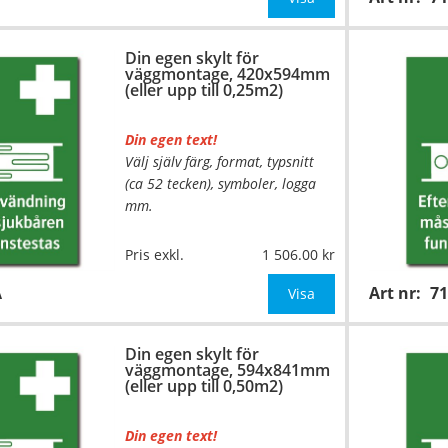
Be om offert vid antal över 10st!
Din egen skylt för
väggmontage, 420x594mm
OBS!
(eller upp till 0,25m2)
Din egen text!
Välj själv färg, format, typsnitt
(ca 52 tecken), symboler, logga
mm.
…
Material:
Plan aluminium,
Pris exkl.
1 506.00
0,7mm (väggmontage)
A
Art nr:
7
Mått:
420x594mm (eller annat
Visa
mått upp till 0,25m²)
Din egen skylt för
Be om offert vid antal
väggmontage, 594x841mm
(eller upp till 0,50m2)
Din egen text!