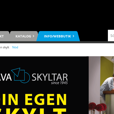
KT
KATALOG
INFO/WEBBUTIK
n skylt
/
Nöd