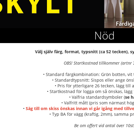
Nöd
Välj själv färg, format, typsnitt (ca 52 tecken),
OBS! Startkostnad tillkommer (artnr
• Standard färgkombination: Grön botten, vit 
• Standardtypsnitt: Sispos eller ange önsk
• Pris för ytterligare 26 tecken, lägg till
• Startkostnad för logga om så önskas, lägg t
• Valfria standardsymboler (
se h
• Valfritt mått (pris som närmast hög
•
Säg till om skiss önskas innan vi går igång med till
• Typ BA för vägg (kraftig, 2mm), samma pr
Be om offert vid antal över 10st