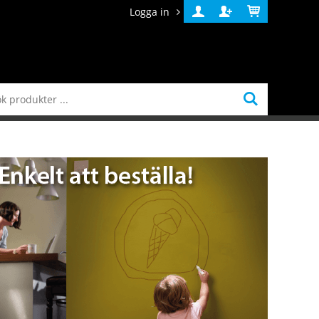
Logga in
Logga
Skapa
Varukorg
in
konto