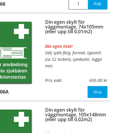
66
Köp
Din egen skylt för
väggmontage, 74x105mm
(eller upp till 0,01m2)
Din egen text!
Välj själv färg, format, typsnitt
(ca 52 tecken), symboler, logga
mm.
Material:
Plan aluminium,
Pris exkl.
695.00
0,7mm (väggmontage)
106A
Mått:
74x105mm (eller annat
Visa
mått upp till 0,01m²)
Din egen skylt för
Be om offert vid antal
väggmontage, 105x148mm
(eller upp till 0,02m2)