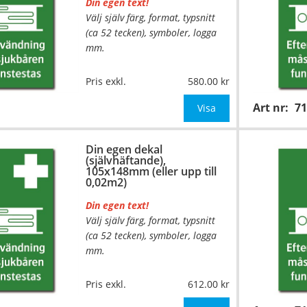
Din egen text!
Välj själv färg, format, typsnitt
(ca 52 tecken), symboler, logga
mm.
Material:
Självhäftande folie
Pris exkl.
580.00
Mått:
74x105mm (eller annat
Art nr:
7
mått upp till 0,01m²)
Visa
Be om offert vid antal över 10st!
Din egen dekal
(självhäftande),
OBS! S
105x148mm (eller upp till
0,02m2)
Din egen text!
Välj själv färg, format, typsnitt
(ca 52 tecken), symboler, logga
mm.
…
Material:
Självhäftande folie
Pris exkl.
612.00
Mått:
105x148mm (eller annat