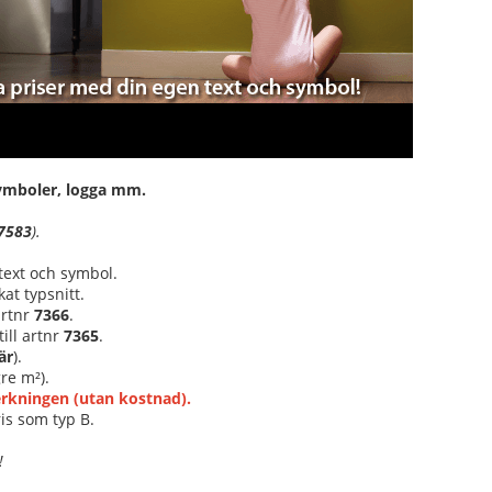
 symboler, logga mm.
7583
).
text och symbol.
at typsnitt.
 artnr
7366
.
ill artnr
7365
.
är
).
re m²).
verkningen (utan kostnad).
is som typ B.
!