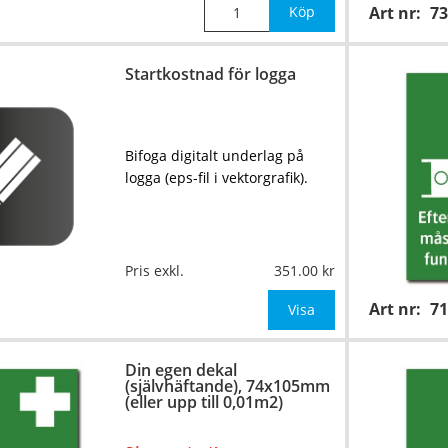
Köp
Art nr:
73
Startkostnad för logga
Bifoga digitalt underlag på
logga (eps-fil i vektorgrafik).
Pris exkl.
351.00
Art nr:
7
Visa
Din egen dekal
(självhäftande), 74x105mm
(eller upp till 0,01m2)