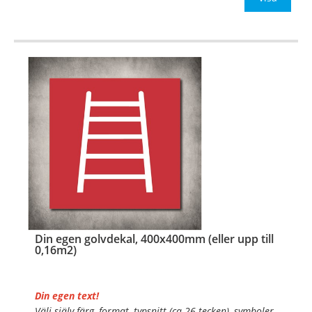
OBS!
…
Din egen golvdekal, 400x400mm (eller upp till
0,16m2)
Din egen text!
Välj själv färg, format, typsnitt (ca 26 tecken), symboler,