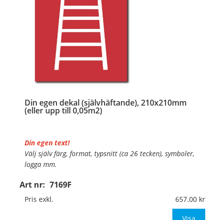
Din egen dekal (självhäftande), 210x210mm
(eller upp till 0,05m2)
Din egen text!
Välj själv färg, format, typsnitt (ca 26 tecken), symboler,
logga mm.
Art nr:
7169F
Material:
Självhäftande folie
Mått:
210x210mm (eller annat mått upp till 0,05m²)
Pris exkl.
657.00
Be om offert vid antal över 10st!
Visa