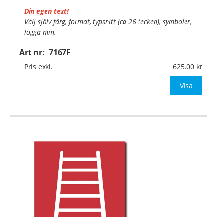
Din egen text!
Välj själv färg, format, typsnitt (ca 26 tecken), symboler,
logga mm.
Art nr:
7167F
Material:
Självhäftande folie
Mått:
148x148mm (eller annat mått upp till 0,03m²)
Pris exkl.
625.00
Be om offert vid antal över 10st!
Visa
OBS!
…