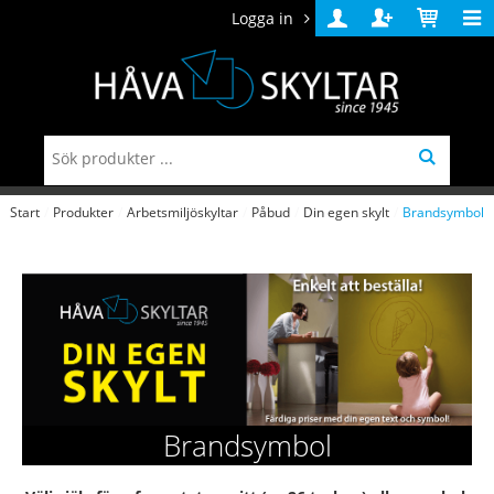
Logga in
Logga
Skapa
Varukorg
in
konto
Start
/
Produkter
/
Arbetsmiljöskyltar
/
Påbud
/
Din egen skylt
/
Brandsymbol
Brandsymbol