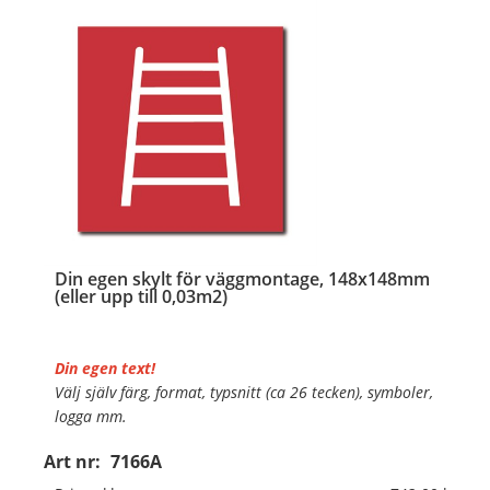
Din egen skylt för väggmontage, 148x148mm
(eller upp till 0,03m2)
Din egen text!
Välj själv färg, format, typsnitt (ca 26 tecken), symboler,
logga mm.
Art nr:
7166A
Material:
Plan aluminium, 0,7mm (väggmontage)
Mått:
148x148mm (eller annat mått upp till 0,03m²)