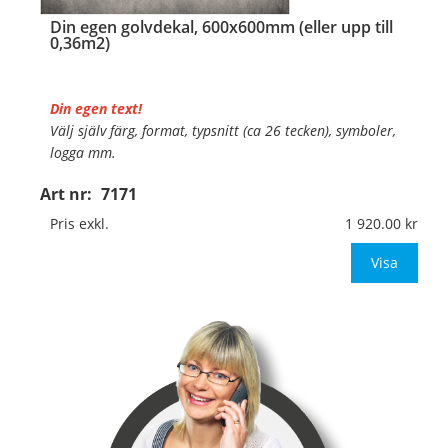
Din egen golvdekal, 600x600mm (eller upp till
0,36m2)
Din egen text!
Välj själv färg, format, typsnitt (ca 26 tecken), symboler,
logga mm.
Art nr:
7171
Material:
Självhäftande, specialanpassat, halkfritt
material för golv
Pris exkl.
1 920.00
Mått:
600x600mm (eller annat mått upp till 0,36m
Visa
…