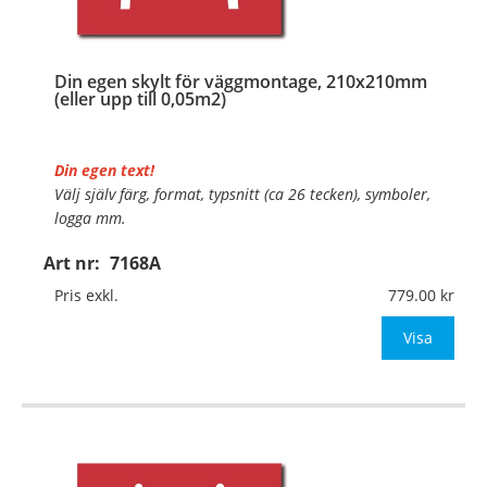
Din egen skylt för väggmontage, 210x210mm
(eller upp till 0,05m2)
Din egen text!
Välj själv färg, format, typsnitt (ca 26 tecken), symboler,
logga mm.
Art nr:
7168A
Material:
Plan aluminium, 0,7mm (väggmontage)
Mått:
210x210mm (eller annat mått upp till 0,05m²)
Pris exkl.
779.00
Be om offert vid antal
Visa
…