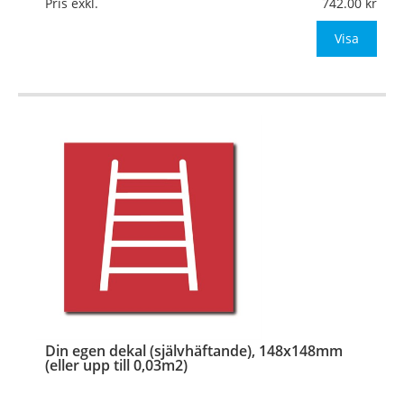
Pris exkl.
742.00
Be om offert vid antal
Visa
…
Din egen dekal (självhäftande), 148x148mm
(eller upp till 0,03m2)