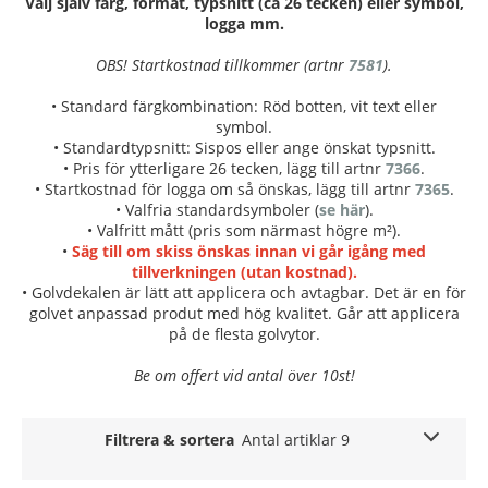
Välj själv färg, format, typsnitt (ca 26 tecken) eller symbol,
logga mm.
OBS! Startkostnad tillkommer (artnr
7581
).
• Standard färgkombination: Röd botten, vit text eller
symbol.
• Standardtypsnitt: Sispos eller ange önskat typsnitt.
• Pris för ytterligare 26 tecken, lägg till artnr
7366
.
• Startkostnad för logga om så önskas, lägg till artnr
7365
.
• Valfria standardsymboler (
se här
).
• Valfritt mått (pris som närmast högre m²).
•
Säg till om skiss önskas innan vi går igång med
tillverkningen (utan kostnad).
• Golvdekalen är lätt att applicera och avtagbar. Det är en för
golvet anpassad produt med hög kvalitet. Går att applicera
på de flesta golvytor.
Be om offert vid antal över 10st!
Filtrera & sortera
Antal artiklar 9