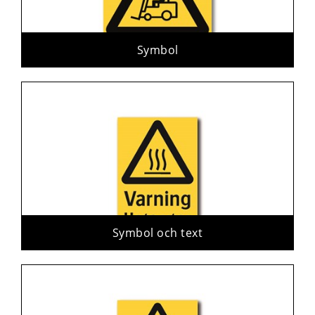
Symbol
Symbol och text