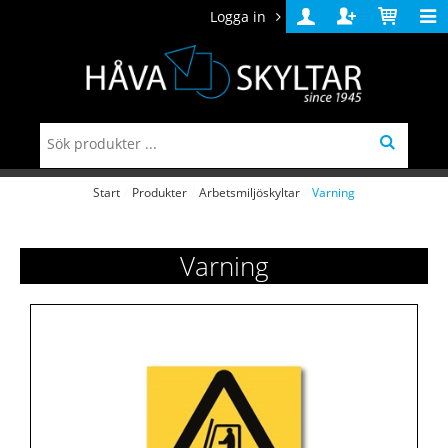
Logga in
Logga
Skapa
Varukorg
in
konto
Start
/
Produkter
/
Arbetsmiljöskyltar
/
Varning
Varning