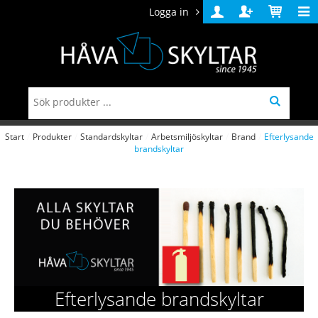
Logga in
Logga
Skapa
Varukorg
in
konto
Start
/
Produkter
/
Standardskyltar
/
Arbetsmiljöskyltar
/
Brand
/
Efterlysande
brandskyltar
Efterlysande brandskyltar