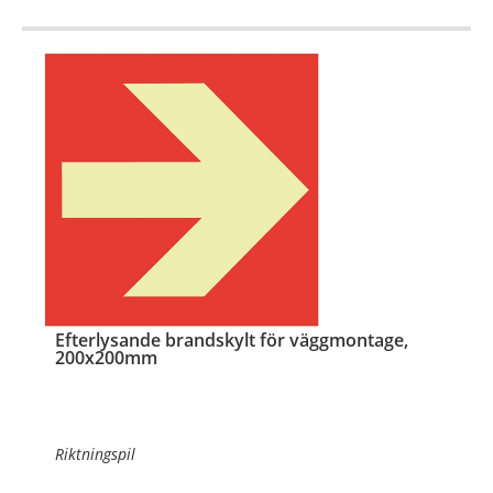
®
Det efterlysande (Permalight
) materialet lyser i
mörker efter uppladdning i dagsljus, LED eller annan
ljusk
…
Efterlysande brandskylt för väggmontage,
200x200mm
Riktningspil