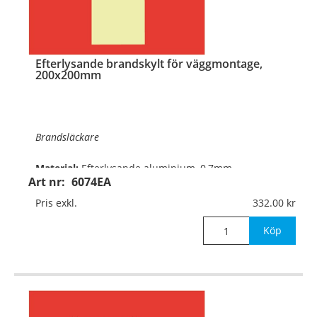
…
Efterlysande brandskylt för väggmontage,
200x200mm
Brandsläckare
Material:
Efterlysande aluminium, 0,7mm
Art nr:
6074EA
(väggmontage)
Pris exkl.
332.00
Mått:
200x200mm
Köp
®
Det efterlysande (Permalight
) materialet lyser i
mörker efter uppladdning i dagsljus, LED eller annan
ljuskälla. Lyskr