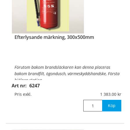
…
Efterlysande märkning, 300x500mm
Förutom bakom brandsläckaren kan denna placeras
bakom brandfilt, ögondusch, värmeskyddshandske, Första
hjälpen-station.
Art nr:
6247
Material:
Efterlysande hårdplast, 1mm (väggmontage)
Pris exkl.
1 383.00
Mått:
300x500mm
Köp