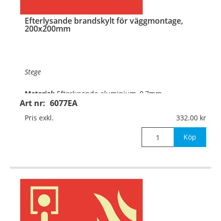
Efterlysande brandskylt för väggmontage,
200x200mm
Stege
Material:
Efterlysande aluminium, 0,7mm
Art nr:
6077EA
(väggmontage)
Pris exkl.
332.00
Mått:
200x200mm
Köp
®
Det efterlysande (Permalight
) materialet lyser i
mörker efter uppladdning i dagsljus, LED eller annan
ljuskälla. Lyskraft POWE