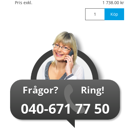
Material:
Efterlysande hårdplast, 1mm (väggmontage)
Pris exkl.
1 738.00
Mått:
500x800mm
Köp
Det efterlysand
…
Frågor?
Ring!
040-671 77 50