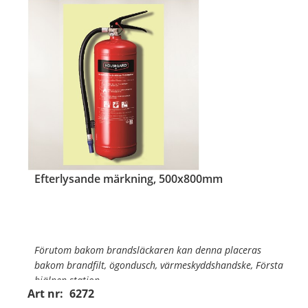
Det efterlysand
…
Efterlysande märkning, 500x800mm
Förutom bakom brandsläckaren kan denna placeras
bakom brandfilt, ögondusch, värmeskyddshandske, Första
hjälpen-station.
Art nr:
6272