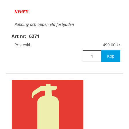
NYHET!
Rökning och öppen eld förbjuden
Art nr:
6271
Material:
Efterlysande (lyskraft 55/8 mcd) hårdplast,
1mm (väggmontage)
Pris exkl.
499.00
Mått:
Ø400mm
Köp
®
Det efterlysande (Permalight
) materialet lyser i
mörker efter uppladdning i dag