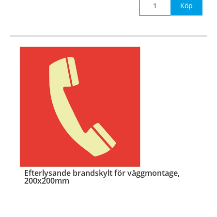
Köp
®
Det efterlysande (Permalight
) materialet lyser i
mörker efter uppladdning i dagsljus, LED eller annan
ljuskäl
…
Efterlysande brandskylt för väggmontage,
200x200mm