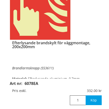
…
Efterlysande brandskylt för väggmontage,
200x200mm
Brandlarmsknapp (SS3611)
Material:
Efterlysande aluminium, 0,7mm
Art nr:
6078EA
(väggmontage)
Pris exkl.
332.00
Mått:
200x200mm
Köp