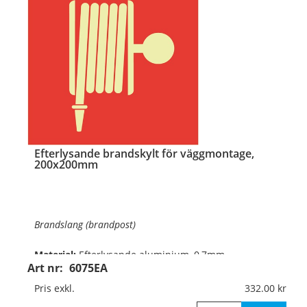
…
Efterlysande brandskylt för väggmontage,
200x200mm
Brandslang (brandpost)
Material:
Efterlysande aluminium, 0,7mm
Art nr:
6075EA
(väggmontage)
Pris exkl.
332.00
Mått:
200x200mm