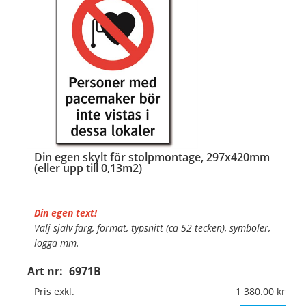
…
Din egen skylt för stolpmontage, 297x420mm
(eller upp till 0,13m2)
Din egen text!
Välj själv färg, format, typsnitt (ca 52 tecken), symboler,
logga mm.
Art nr:
6971B
Material:
Kantvikt aluminium, 2mm (stolpmontage)
Mått:
297x420mm (eller annat mått upp till 0,13m²)
Pris exkl.
1 380.00