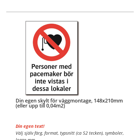
OBS!
…
Din egen skylt för väggmontage, 148x210mm
(eller upp till 0,04m2)
Din egen text!
Välj själv färg, format, typsnitt (ca 52 tecken), symboler,
logga mm.