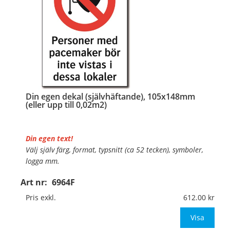
Din egen dekal (självhäftande), 105x148mm
(eller upp till 0,02m2)
Din egen text!
Välj själv färg, format, typsnitt (ca 52 tecken), symboler,
logga mm.
Art nr:
6964F
Material:
Självhäftande folie
Mått:
105x148mm (eller annat mått upp till 0,02m²)
Pris exkl.
612.00
Be om offert vid antal över 10st!
Visa