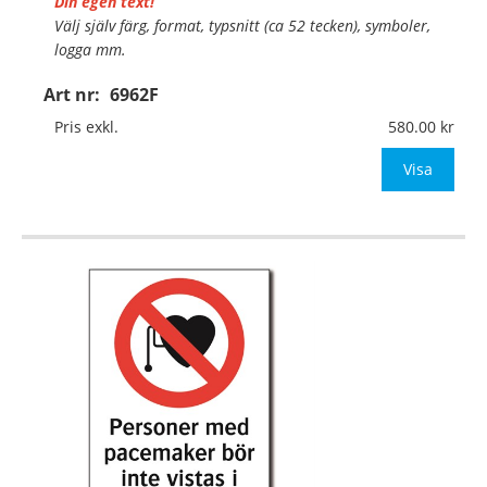
Din egen text!
Välj själv färg, format, typsnitt (ca 52 tecken), symboler,
logga mm.
Art nr:
6962F
Material:
Självhäftande folie
Mått:
74x105mm (eller annat mått upp till 0,01m²)
Pris exkl.
580.00
Be om offert vid antal över 10st!
Visa
OBS! S
…