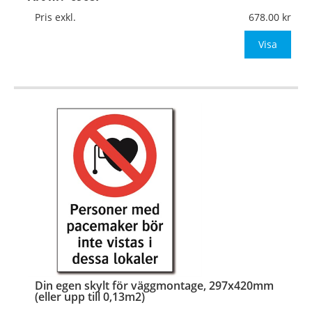
Mått:
210x297mm (eller annat mått upp till 0,07m²)
Pris exkl.
678.00
Be om offert vid antal över 10st!
Visa
OBS!
…
Din egen skylt för väggmontage, 297x420mm
(eller upp till 0,13m2)