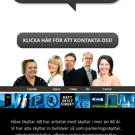
KLICKA HÄR FÖR ATT KONTAKTA OSS!
Håva Skyltar AB har arbetat med skyltar i mer än 80 år.
Vi har alla skyltar ni behöver så som parkeringsskyltar,
arbetsmiljöskyltar, efterlysande/utrymningsskyltar,