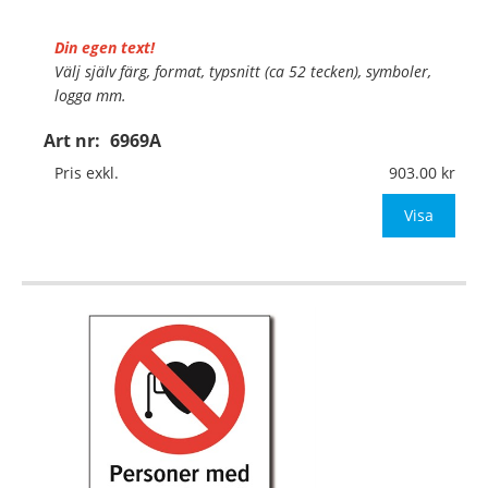
Din egen text!
Välj själv färg, format, typsnitt (ca 52 tecken), symboler,
logga mm.
Art nr:
6969A
Material:
Plan aluminium, 0,7mm (väggmontage)
Mått:
297x420mm (eller annat mått upp till 0,13m²)
Pris exkl.
903.00
Be om offert vid antal
Visa
…