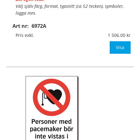
Välj själv färg, format, typsnitt (ca 52 tecken), symboler,
logga mm.
Art nr:
6972A
Material:
Plan aluminium, 0,7mm (väggmontage)
Mått:
420x594mm (eller annat mått upp till 0,25m²)
Pris exkl.
1 506.00
Be om offert vid antal
Visa
…