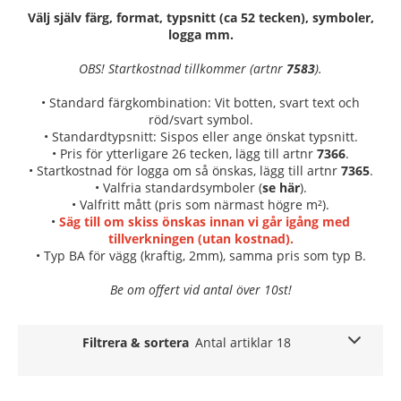
Välj själv färg, format, typsnitt (ca 52 tecken), symboler,
logga mm.
OBS! Startkostnad tillkommer (artnr
7583
).
• Standard färgkombination: Vit botten, svart text och
röd/svart symbol.
• Standardtypsnitt: Sispos eller ange önskat typsnitt.
• Pris för ytterligare 26 tecken, lägg till artnr
7366
.
• Startkostnad för logga om så önskas, lägg till artnr
7365
.
• Valfria standardsymboler (
se här
).
• Valfritt mått (pris som närmast högre m²).
•
Säg till om skiss önskas innan vi går igång med
tillverkningen (utan kostnad).
• Typ BA för vägg (kraftig, 2mm), samma pris som typ B.
Be om offert vid antal över 10st!
Filtrera & sortera
Antal artiklar 18