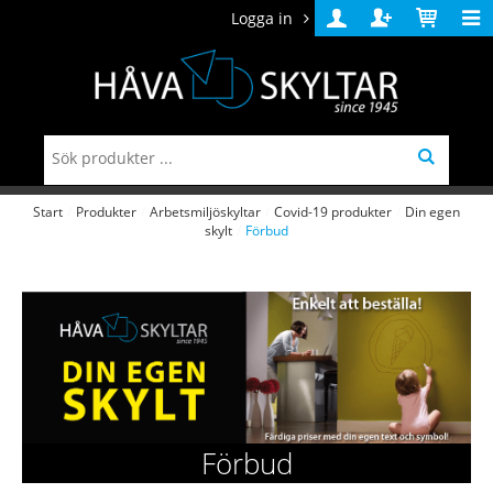
Logga in
Logga
Skapa
Varukorg
in
konto
Start
/
Produkter
/
Arbetsmiljöskyltar
/
Covid-19 produkter
/
Din egen
skylt
/
Förbud
Förbud