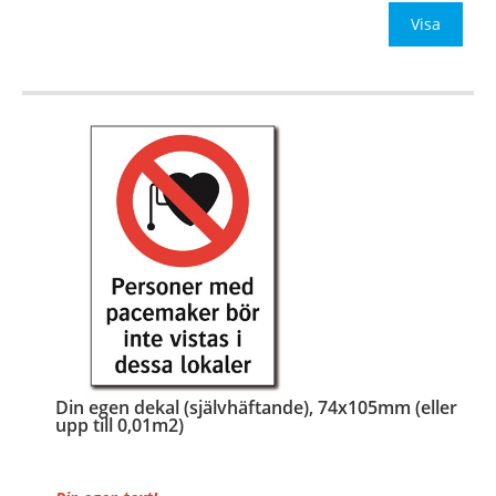
Be om offert vid antal
Visa
…
Din egen dekal (självhäftande), 74x105mm (eller
upp till 0,01m2)