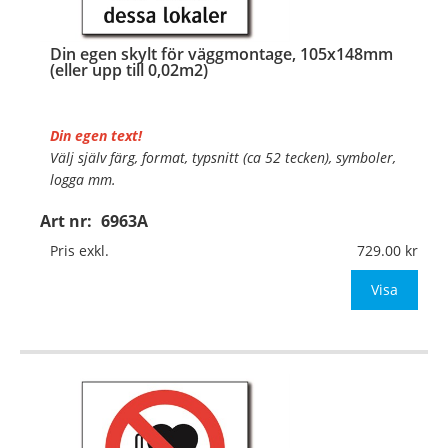
Din egen skylt för väggmontage, 105x148mm
(eller upp till 0,02m2)
Din egen text!
Välj själv färg, format, typsnitt (ca 52 tecken), symboler,
logga mm.
Art nr:
6963A
Material:
Plan aluminium, 0,7mm (väggmontage)
Mått:
105x148mm (eller annat mått upp till 0,02m²)
Pris exkl.
729.00
Be om offert vid antal
Visa
…