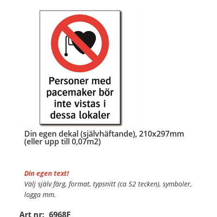
…
Din egen dekal (självhäftande), 210x297mm
(eller upp till 0,07m2)
Din egen text!
Välj själv färg, format, typsnitt (ca 52 tecken), symboler,
logga mm.
Art nr:
6968F
Material:
Självhäftande folie