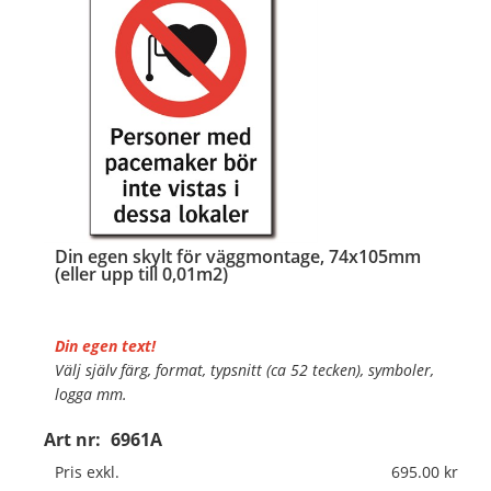
Din egen skylt för väggmontage, 74x105mm
(eller upp till 0,01m2)
Din egen text!
Välj själv färg, format, typsnitt (ca 52 tecken), symboler,
logga mm.
Art nr:
6961A
Material:
Plan aluminium, 0,7mm (väggmontage)
Mått:
74x105mm (eller annat mått upp till 0,01m²)
Pris exkl.
695.00