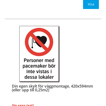
Be om offert vid an
Visa
…
Din egen skylt för väggmontage, 420x594mm
(eller upp till 0,25m2)
Din egen text!