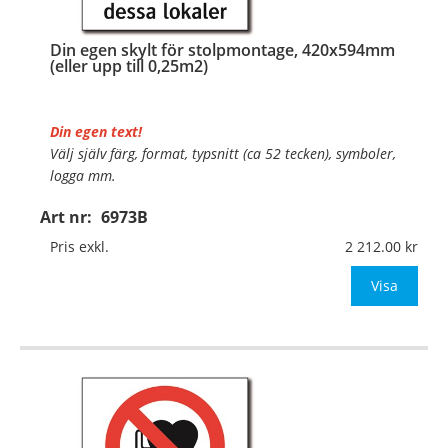
Din egen skylt för stolpmontage, 420x594mm
(eller upp till 0,25m2)
Din egen text!
Välj själv färg, format, typsnitt (ca 52 tecken), symboler,
logga mm.
Art nr:
6973B
Material:
Kantvikt aluminium, 2mm (stolpmontage)
Mått:
420x594mm (eller annat mått upp till 0,25m²)
Pris exkl.
2 212.00
Be om offert vid an
Visa
…