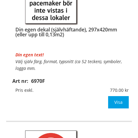
Din egen dekal (självhäftande), 297x420mm
(eller upp till 0,13m2)
Din egen text!
Välj själv färg, format, typsnitt (ca 52 tecken), symboler,
logga mm.
Art nr:
6970F
Material:
Självhäftande folie
Mått:
297x420mm (eller annat mått upp till 0,13m²)
Pris exkl.
770.00
Be om offert vid antal över 10st!
Visa
OBS!