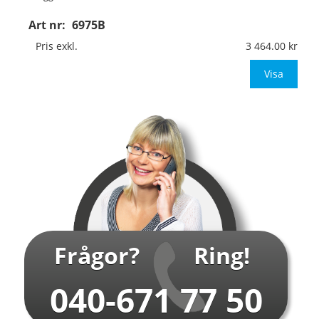
Art nr:
6975B
Material:
Kantvikt aluminium, 2mm (stolpmontage)
Mått:
594x841mm (eller annat mått upp till 0,50m²)
Pris exkl.
3 464.00
Be om offert vid an
Visa
…
Frågor?
Ring!
040-671 77 50