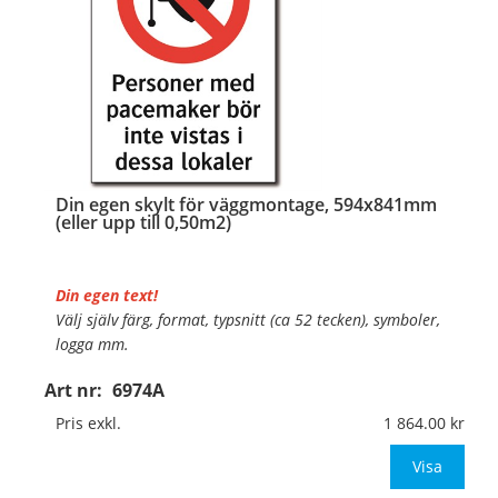
Din egen skylt för väggmontage, 594x841mm
(eller upp till 0,50m2)
Din egen text!
Välj själv färg, format, typsnitt (ca 52 tecken), symboler,
logga mm.
Art nr:
6974A
Material:
Plan aluminium, 0,7mm (väggmontage)
Mått:
594x841mm (eller annat mått upp till 0,50m²)
Pris exkl.
1 864.00
Be om offert vid antal
Visa