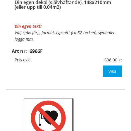
Din egen dekal (självhäftande), 148x210mm
(eller upp till 0,04m2)
Din egen text!
Välj själv färg, format, typsnitt (ca 52 tecken), symboler,
logga mm.
Art nr:
6966F
Material:
Självhäftande folie
Mått:
148x210mm (eller annat mått upp till 0,04m²)
Pris exkl.
638.00
Be om offert vid antal över 10st!
Visa
OBS!
…