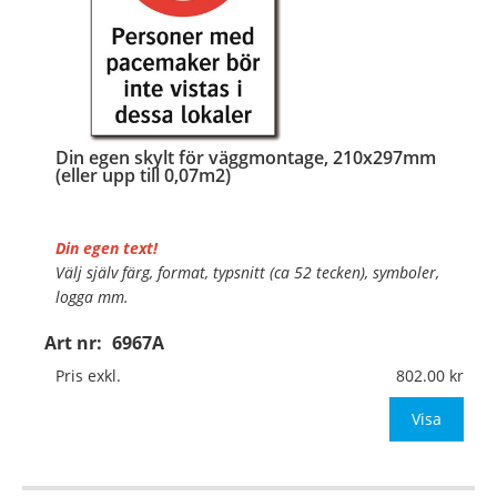
Din egen skylt för väggmontage, 210x297mm
(eller upp till 0,07m2)
Din egen text!
Välj själv färg, format, typsnitt (ca 52 tecken), symboler,
logga mm.
Art nr:
6967A
Material:
Plan aluminium, 0,7mm (väggmontage)
Mått:
210x297mm (eller annat mått upp till 0,07m²)
Pris exkl.
802.00
Be om offert vid antal
Visa