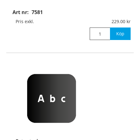
Art nr:
7581
Pris exkl.
229.00
Köp