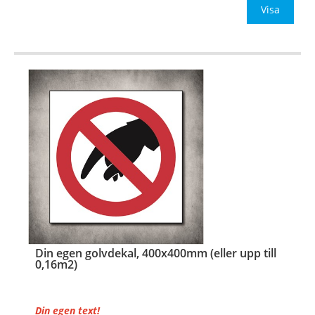
Be om offert vid antal över 10st!
Visa
OBS!
…
Din egen golvdekal, 400x400mm (eller upp till
0,16m2)
Din egen text!