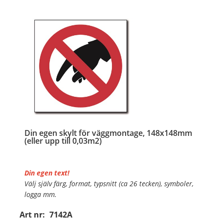
Din egen skylt för väggmontage, 148x148mm
(eller upp till 0,03m2)
Din egen text!
Välj själv färg, format, typsnitt (ca 26 tecken), symboler,
logga mm.
Art nr:
7142A
Material:
Plan aluminium, 0,7mm (väggmontage)