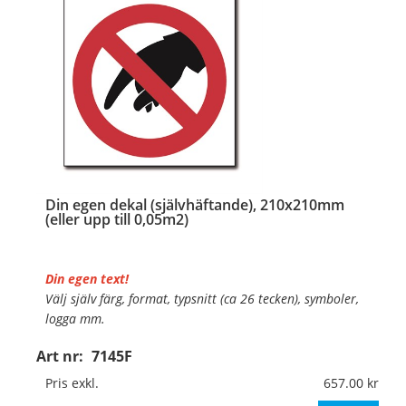
Din egen dekal (självhäftande), 210x210mm
(eller upp till 0,05m2)
Din egen text!
Välj själv färg, format, typsnitt (ca 26 tecken), symboler,
logga mm.
Art nr:
7145F
Material:
Självhäftande folie
Mått:
210x210mm (eller annat mått upp till 0,05m²)
Pris exkl.
657.00