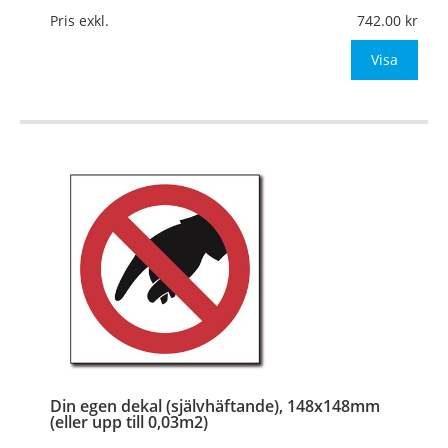
Mått:
148x148mm (eller annat mått upp till 0,03m²)
Pris exkl.
742.00
Be om offert vid antal
Visa
…
Din egen dekal (självhäftande), 148x148mm
(eller upp till 0,03m2)