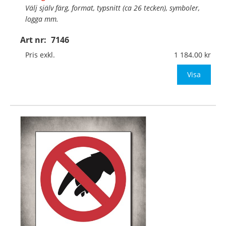
Välj själv färg, format, typsnitt (ca 26 tecken), symboler,
logga mm.
Art nr:
7146
Material:
Självhäftande, specialanpassat, halkfritt
material för golv
Pris exkl.
1 184.00
Mått:
400x400mm (eller annat mått upp till 0,16m
Visa
…