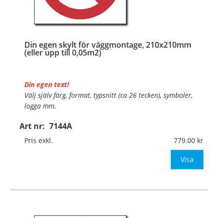
Din egen skylt för väggmontage, 210x210mm
(eller upp till 0,05m2)
Din egen text!
Välj själv färg, format, typsnitt (ca 26 tecken), symboler,
logga mm.
Art nr:
7144A
Material:
Plan aluminium, 0,7mm (väggmontage)
Mått:
210x210mm (eller annat mått upp till 0,05m²)
Pris exkl.
779.00
Be om offert vid antal
Visa
…