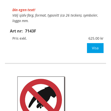
Din egen text!
Välj själv färg, format, typsnitt (ca 26 tecken), symboler,
logga mm.
Art nr:
7143F
Material:
Självhäftande folie
Mått:
148x148mm (eller annat mått upp till 0,03m²)
Pris exkl.
625.00
Be om offert vid antal över 10st!
Visa
OBS!
…