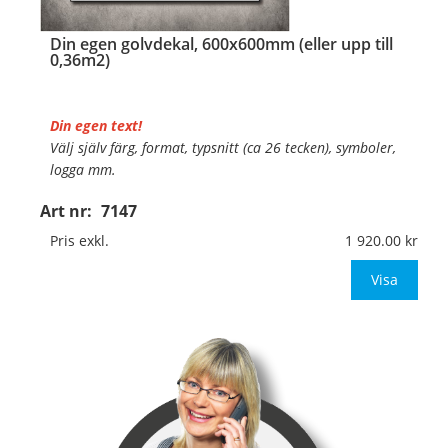
Din egen golvdekal, 600x600mm (eller upp till
0,36m2)
Din egen text!
Välj själv färg, format, typsnitt (ca 26 tecken), symboler,
logga mm.
Art nr:
7147
Material:
Självhäftande, specialanpassat, halkfritt
material för golv
Pris exkl.
1 920.00
Mått:
600x600mm (eller annat mått upp till 0,36m
Visa
…