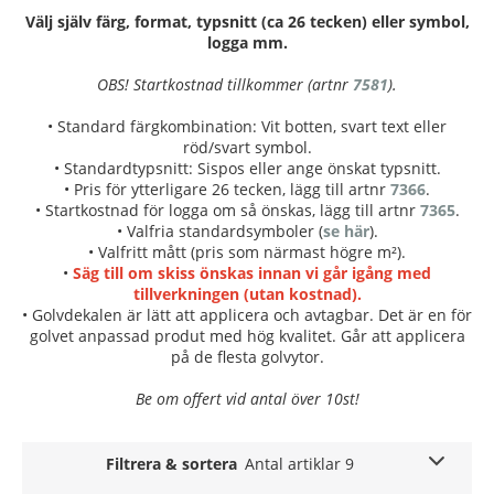
Välj själv färg, format, typsnitt (ca 26 tecken) eller symbol,
logga mm.
OBS! Startkostnad tillkommer (artnr
7581
).
• Standard färgkombination: Vit botten, svart text eller
röd/svart symbol.
• Standardtypsnitt: Sispos eller ange önskat typsnitt.
• Pris för ytterligare 26 tecken, lägg till artnr
7366
.
• Startkostnad för logga om så önskas, lägg till artnr
7365
.
• Valfria standardsymboler (
se här
).
• Valfritt mått (pris som närmast högre m²).
•
Säg till om skiss önskas innan vi går igång med
tillverkningen (utan kostnad).
• Golvdekalen är lätt att applicera och avtagbar. Det är en för
golvet anpassad produt med hög kvalitet. Går att applicera
på de flesta golvytor.
Be om offert vid antal över 10st!
Filtrera & sortera
Antal artiklar 9