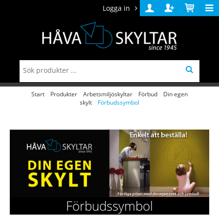
Logga in
Logga
Skapa
Varukorg
in
konto
Start
/
Produkter
/
Arbetsmiljöskyltar
/
Förbud
/
Din egen
skylt
/
Förbudssymbol
Förbudssymbol