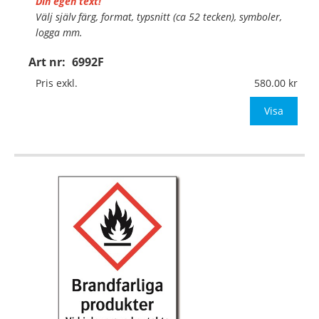
Din egen text!
Välj själv färg, format, typsnitt (ca 52 tecken), symboler,
logga mm.
Art nr:
6992F
Material:
Självhäftande folie
Mått:
74x105mm (eller annat mått upp till 0,01m²)
Pris exkl.
580.00
Be om offert vid antal över 10st!
Visa
OBS! S
…