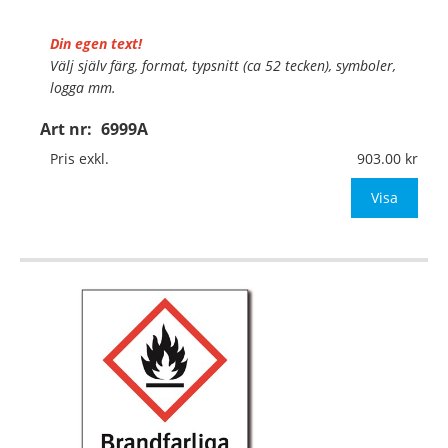
Din egen text!
Välj själv färg, format, typsnitt (ca 52 tecken), symboler,
logga mm.
Art nr:
6999A
Material:
Plan aluminium, 0,7mm (väggmontage)
Mått:
297x420mm (eller annat mått upp till 0,13m²)
Pris exkl.
903.00
Be om offert vid antal
Visa
…