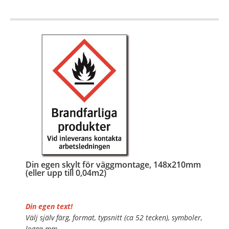
OBS!
…
Din egen skylt för väggmontage, 148x210mm
(eller upp till 0,04m2)
Din egen text!
Välj själv färg, format, typsnitt (ca 52 tecken), symboler,
logga mm.