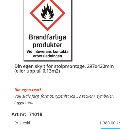
…
Din egen skylt för stolpmontage, 297x420mm
(eller upp till 0,13m2)
Din egen text!
Välj själv färg, format, typsnitt (ca 52 tecken), symboler,
logga mm.
Art nr:
7101B
Material:
Kantvikt aluminium, 2mm (stolpmontage)
Mått:
297x420mm (eller annat mått upp till 0,13m²)
Pris exkl.
1 380.00