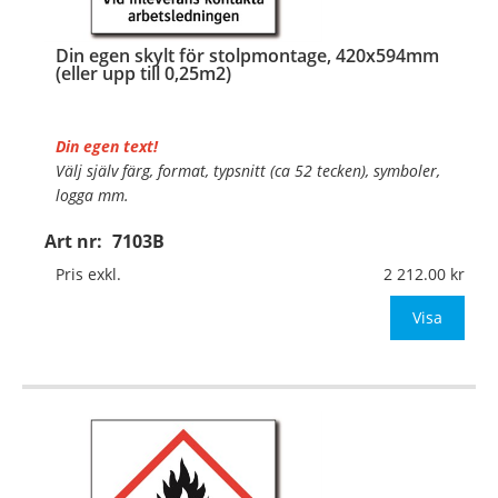
Din egen skylt för stolpmontage, 420x594mm
(eller upp till 0,25m2)
Din egen text!
Välj själv färg, format, typsnitt (ca 52 tecken), symboler,
logga mm.
Art nr:
7103B
Material:
Kantvikt aluminium, 2mm (stolpmontage)
Mått:
420x594mm (eller annat mått upp till 0,25m²)
Pris exkl.
2 212.00
Be om offert vid an
Visa
…