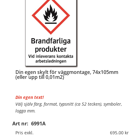
Din egen skylt för väggmontage, 74x105mm
(eller upp till 0,01m2)
Din egen text!
Välj själv färg, format, typsnitt (ca 52 tecken), symboler,
logga mm.
Art nr:
6991A
Material:
Självhäftande folie
Mått:
74x105mm (eller annat mått upp till 0,01m²)
Pris exkl.
695.00