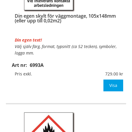
Din egen skylt för väggmontage, 105x148mm
(eller upp till 0,02m2)
Din egen text!
Välj själv färg, format, typsnitt (ca 52 tecken), symboler,
logga mm.
Art nr:
6993A
Material:
Plan aluminium, 0,7mm (väggmontage)
Mått:
105x148mm (eller annat mått upp till 0,02m²)
Pris exkl.
729.00
Be om offert vid antal
Visa
…