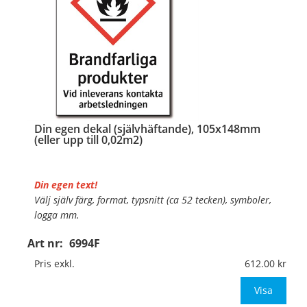
Din egen dekal (självhäftande), 105x148mm
(eller upp till 0,02m2)
Din egen text!
Välj själv färg, format, typsnitt (ca 52 tecken), symboler,
logga mm.
Art nr:
6994F
Material:
Självhäftande folie
Mått:
105x148mm (eller annat mått upp till 0,02m²)
Pris exkl.
612.00
Be om offert vid antal över 10st!
Visa