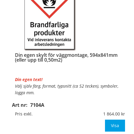
Din egen skylt för väggmontage, 594x841mm
(eller upp till 0,50m2)
Din egen text!
Välj själv färg, format, typsnitt (ca 52 tecken), symboler,
logga mm.
Art nr:
7104A
Material:
Plan aluminium, 0,7mm (väggmontage)
Mått:
594x841mm (eller annat mått upp till 0,50m²)
Pris exkl.
1 864.00
Be om offert vid antal
Visa