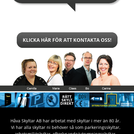
KLICKA HÄR FÖR ATT KONTAKTA OSS!
Håva Skyltar AB har arbetat med skyltar i mer än 80 år.
Vi har alla skyltar ni behöver så som parkeringsskyltar,
arbetsmiljöskyltar, efterlysande/utrymningsskyltar,