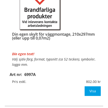
Din egen skylt för väggmontage, 210x297mm
(eller upp till 0,07m2)
Din egen text!
Välj själv färg, format, typsnitt (ca 52 tecken), symboler,
logga mm.
Art nr:
6997A
Material:
Plan aluminium, 0,7mm (väggmontage)
Mått:
210x297mm (eller annat mått upp till 0,07m²)
Pris exkl.
802.00
Be om offert vid antal
Visa