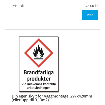
Mått:
210x297mm (eller annat mått upp till 0,07m²)
Pris exkl.
678.00
Be om offert vid antal över 10st!
Visa
OBS!
…
Din egen skylt för väggmontage, 297x420mm
(eller upp till 0,13m2)