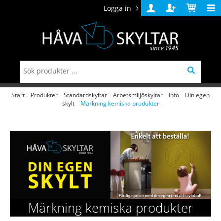
Logga in
Logga
Skapa
Varukorg
in
konto
Start
/
Produkter
/
Standardskyltar
/
Arbetsmiljöskyltar
/
Info
/
Din egen
skylt
/
Märkning kemiska produkter
Märkning kemiska produkter