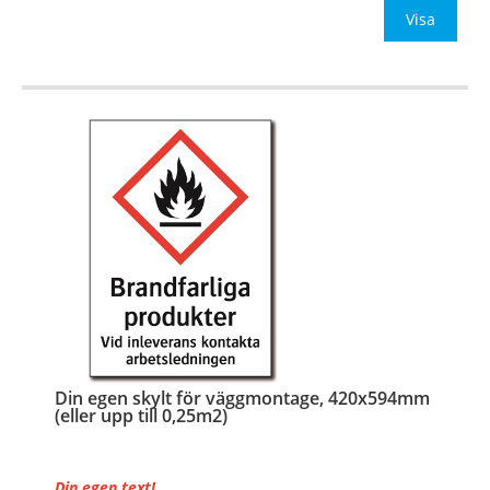
Be om offert vid an
Visa
…
Din egen skylt för väggmontage, 420x594mm
(eller upp till 0,25m2)
Din egen text!