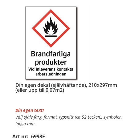
…
Din egen dekal (självhäftande), 210x297mm
(eller upp till 0,07m2)
Din egen text!
Välj själv färg, format, typsnitt (ca 52 tecken), symboler,
logga mm.
Art nr:
6998F
Material:
Självhäftande folie