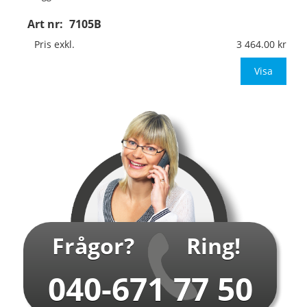
Art nr:
7105B
Material:
Kantvikt aluminium, 2mm (stolpmontage)
Mått:
594x841mm (eller annat mått upp till 0,50m²)
Pris exkl.
3 464.00
Be om offert vid an
Visa
…
Frågor?
Ring!
040-671 77 50