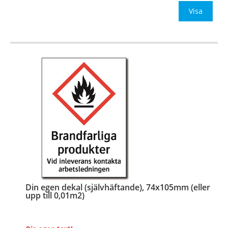
Be om offert vid antal över 10st!
Visa
OBS! S
…
Din egen dekal (självhäftande), 74x105mm (eller
upp till 0,01m2)