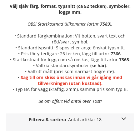
Välj själv färg, format, typsnitt (ca 52 tecken), symboler,
logga mm.
OBS! Startkostnad tillkommer (artnr
7583
).
• Standard färgkombination: Vit botten, svart text och
röd/svart symbol.
• Standardtypsnitt: Sispos eller ange önskat typsnitt.
• Pris för ytterligare 26 tecken, lägg till artnr
7366
.
• Startkostnad för logga om så önskas, lägg till artnr
7365
.
• Valfria standardsymboler (
se här
).
• Valfritt mått (pris som närmast högre m²).
•
Säg till om skiss önskas innan vi går igång med
tillverkningen (utan kostnad).
• Typ BA för vägg (kraftig, 2mm), samma pris som typ B.
Be om offert vid antal över 10st!
Filtrera & sortera
Antal artiklar 18