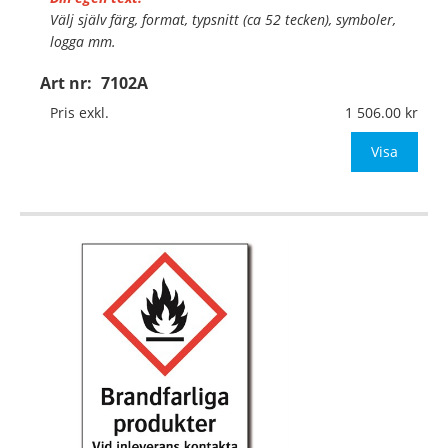
Välj själv färg, format, typsnitt (ca 52 tecken), symboler,
logga mm.
Art nr:
7102A
Material:
Plan aluminium, 0,7mm (väggmontage)
Mått:
420x594mm (eller annat mått upp till 0,25m²)
Pris exkl.
1 506.00
Be om offert vid antal
Visa
…