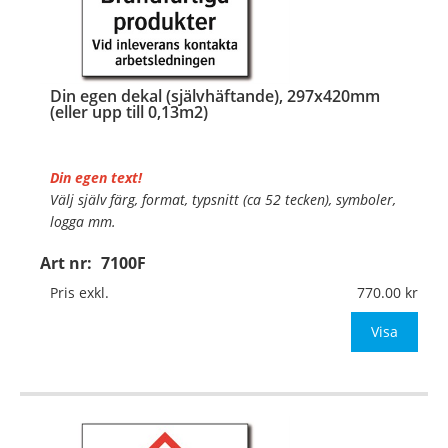
Din egen dekal (självhäftande), 297x420mm
(eller upp till 0,13m2)
Din egen text!
Välj själv färg, format, typsnitt (ca 52 tecken), symboler,
logga mm.
Art nr:
7100F
Material:
Självhäftande folie
Mått:
297x420mm (eller annat mått upp till 0,13m²)
Pris exkl.
770.00
Be om offert vid antal över 10st!
Visa
OBS!