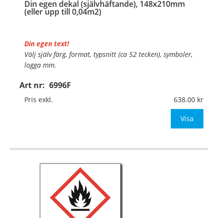
Din egen dekal (självhäftande), 148x210mm
(eller upp till 0,04m2)
Din egen text!
Välj själv färg, format, typsnitt (ca 52 tecken), symboler,
logga mm.
Art nr:
6996F
Material:
Självhäftande folie
Mått:
148x210mm (eller annat mått upp till 0,04m²)
Pris exkl.
638.00
Be om offert vid antal över 10st!
Visa
OBS!
…