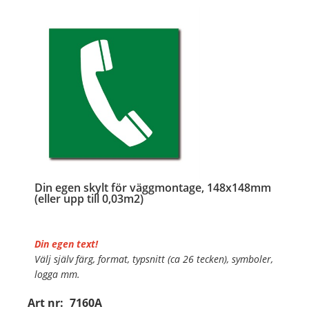
Din egen skylt för väggmontage, 148x148mm
(eller upp till 0,03m2)
Din egen text!
Välj själv färg, format, typsnitt (ca 26 tecken), symboler,
logga mm.
Art nr:
7160A
Material:
Plan aluminium, 0,7mm (väggmontage)