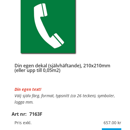
Din egen dekal (självhäftande), 210x210mm
(eller upp till 0,05m2)
Din egen text!
Välj själv färg, format, typsnitt (ca 26 tecken), symboler,
logga mm.
Art nr:
7163F
Material:
Självhäftande folie
Mått:
210x210mm (eller annat mått upp till 0,05m²)
Pris exkl.
657.00