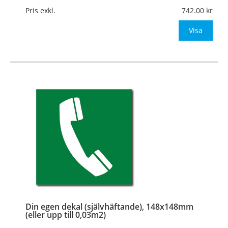
Mått:
148x148mm (eller annat mått upp till 0,03m²)
Pris exkl.
742.00
Be om offert vid antal
Visa
…
Din egen dekal (självhäftande), 148x148mm
(eller upp till 0,03m2)