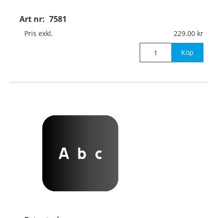
Art nr:
7581
Pris exkl.
229.00
Köp