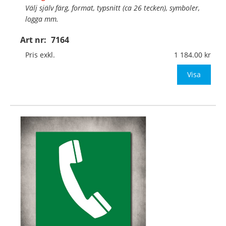
Välj själv färg, format, typsnitt (ca 26 tecken), symboler,
logga mm.
Art nr:
7164
Material:
Självhäftande, specialanpassat, halkfritt
material för golv
Pris exkl.
1 184.00
Mått:
400x400mm (eller annat mått upp till 0,16m
Visa
…