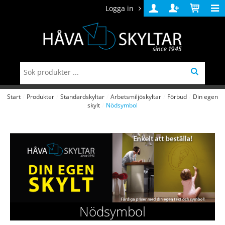
Logga in
Logga
Skapa
Varukorg
in
konto
Start
/
Produkter
/
Standardskyltar
/
Arbetsmiljöskyltar
/
Förbud
/
Din egen
skylt
/
Nödsymbol
Nödsymbol