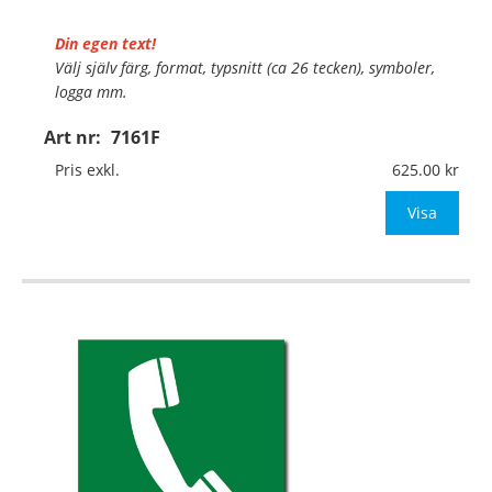
Din egen text!
Välj själv färg, format, typsnitt (ca 26 tecken), symboler,
logga mm.
Art nr:
7161F
Material:
Självhäftande folie
Mått:
148x148mm (eller annat mått upp till 0,03m²)
Pris exkl.
625.00
Be om offert vid antal över 10st!
Visa
OBS!
…