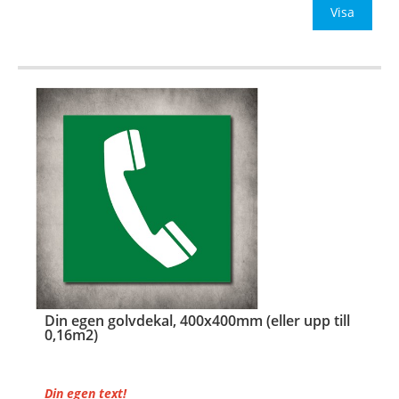
Be om offert vid antal över 10st!
Visa
OBS!
…
Din egen golvdekal, 400x400mm (eller upp till
0,16m2)
Din egen text!