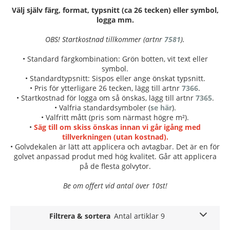
Välj själv färg, format, typsnitt (ca 26 tecken) eller symbol,
logga mm.
OBS! Startkostnad tillkommer (artnr
7581
).
• Standard färgkombination: Grön botten, vit text eller
symbol.
• Standardtypsnitt: Sispos eller ange önskat typsnitt.
• Pris för ytterligare 26 tecken, lägg till artnr
7366
.
• Startkostnad för logga om så önskas, lägg till artnr
7365
.
• Valfria standardsymboler (
se här
).
• Valfritt mått (pris som närmast högre m²).
•
Säg till om skiss önskas innan vi går igång med
tillverkningen (utan kostnad).
• Golvdekalen är lätt att applicera och avtagbar. Det är en för
golvet anpassad produt med hög kvalitet. Går att applicera
på de flesta golvytor.
Be om offert vid antal över 10st!
Filtrera & sortera
Antal artiklar 9