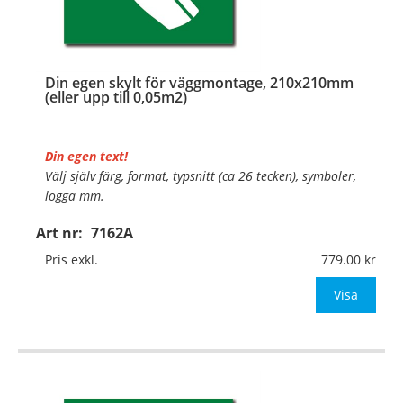
Din egen skylt för väggmontage, 210x210mm
(eller upp till 0,05m2)
Din egen text!
Välj själv färg, format, typsnitt (ca 26 tecken), symboler,
logga mm.
Art nr:
7162A
Material:
Plan aluminium, 0,7mm (väggmontage)
Mått:
210x210mm (eller annat mått upp till 0,05m²)
Pris exkl.
779.00
Be om offert vid antal
Visa
…