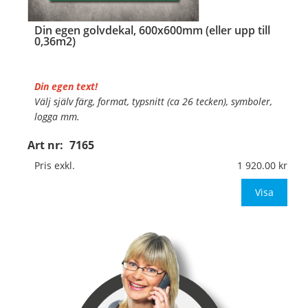
Din egen golvdekal, 600x600mm (eller upp till
0,36m2)
Din egen text!
Välj själv färg, format, typsnitt (ca 26 tecken), symboler,
logga mm.
Art nr:
7165
Material:
Självhäftande, specialanpassat, halkfritt
material för golv
Pris exkl.
1 920.00
Mått:
400x400mm (eller annat mått upp till 0,16m
Visa
…