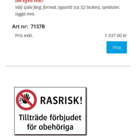
Din egen text!
Välj själv färg, format, typsnitt (ca 52 tecken), symboler,
logga mm.
Art nr:
7137B
Material:
Kantvikt aluminium, 2mm (stolpmontage)
Mått:
500x330mm (eller annat mått upp till 0,17m²)
Pris exkl.
1 537.00
Be om offert vid an
Visa
…