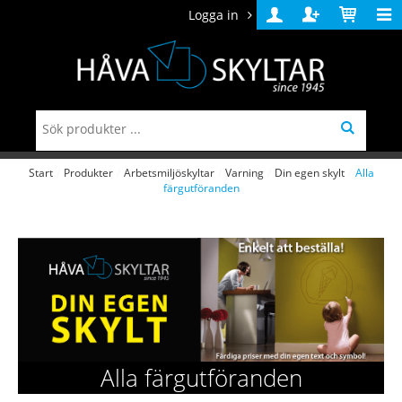
Logga in
Logga
Skapa
Varukorg
in
konto
Start
/
Produkter
/
Arbetsmiljöskyltar
/
Varning
/
Din egen skylt
/
Alla
färgutföranden
Alla färgutföranden