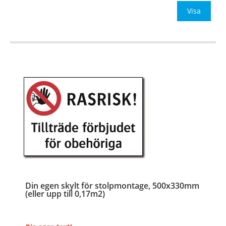
Be om offert vid antal
Visa
…
Din egen skylt för stolpmontage, 500x330mm
(eller upp till 0,17m2)