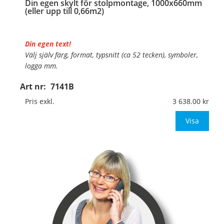
Din egen skylt för stolpmontage, 1000x660mm
(eller upp till 0,66m2)
Din egen text!
Välj själv färg, format, typsnitt (ca 52 tecken), symboler,
logga mm.
Art nr:
7141B
Material:
Kantvikt aluminium, 2mm (stolpmontage)
Mått:
1000x660mm (eller annat mått upp till 0,66m²)
Pris exkl.
3 638.00
Be om offert vid a
Visa
…