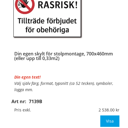
Din egen skylt för stolpmontage, 700x460mm
(eller upp till 0,33m2)
Din egen text!
Välj själv färg, format, typsnitt (ca 52 tecken), symboler,
logga mm.
Art nr:
7139B
Material:
Kantvikt aluminium, 2mm (stolpmontage)
Mått:
700x460mm (eller annat mått upp till 0,33m²)
Pris exkl.
2 538.00
Be om offert vid an
Visa