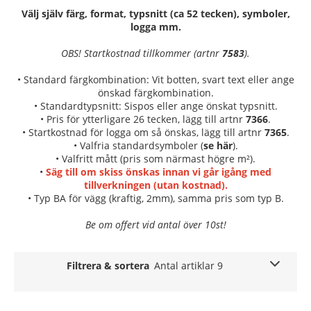
Välj själv färg, format, typsnitt (ca 52 tecken), symboler,
logga mm.
OBS! Startkostnad tillkommer (artnr
7583
).
• Standard färgkombination: Vit botten, svart text eller ange
önskad färgkombination.
• Standardtypsnitt: Sispos eller ange önskat typsnitt.
• Pris för ytterligare 26 tecken, lägg till artnr
7366
.
• Startkostnad för logga om så önskas, lägg till artnr
7365
.
• Valfria standardsymboler (
se här
).
• Valfritt mått (pris som närmast högre m²).
•
Säg till om skiss önskas innan vi går igång med
tillverkningen (utan kostnad).
• Typ BA för vägg (kraftig, 2mm), samma pris som typ B.
Be om offert vid antal över 10st!
Filtrera & sortera
Antal artiklar 9