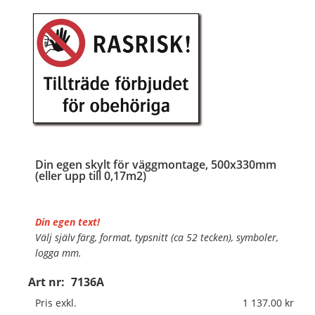
Din egen skylt för väggmontage, 500x330mm
(eller upp till 0,17m2)
Din egen text!
Välj själv färg, format, typsnitt (ca 52 tecken), symboler,
logga mm.
Art nr:
7136A
Material:
Plan aluminium, 0,7mm (väggmontage)
Mått:
500x330mm (eller annat mått upp till 0,17m²)
Pris exkl.
1 137.00