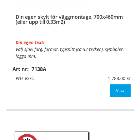
Din egen skylt för väggmontage, 700x460mm
(eller upp till 0,33m2)
Din egen text!
Välj själv färg, format, typsnitt (ca 52 tecken), symboler,
logga mm.
Art nr:
7138A
Material:
Plan aluminium, 0,7mm (väggmontage)
Mått:
700x460mm (eller annat mått upp till 0,33m²)
Pris exkl.
1 788.00
Be om offert vid antal
Visa
…