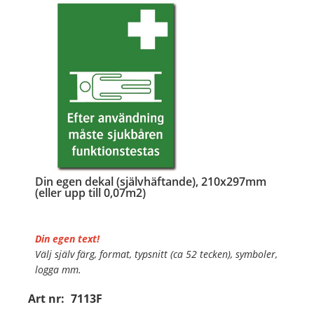
…
Din egen dekal (självhäftande), 210x297mm
(eller upp till 0,07m2)
Din egen text!
Välj själv färg, format, typsnitt (ca 52 tecken), symboler,
logga mm.
Art nr:
7113F
Material:
Självhäftande folie