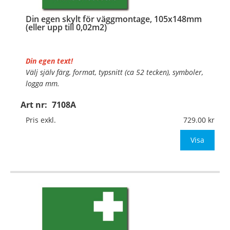
Din egen skylt för väggmontage, 105x148mm
(eller upp till 0,02m2)
Din egen text!
Välj själv färg, format, typsnitt (ca 52 tecken), symboler,
logga mm.
Art nr:
7108A
Material:
Plan aluminium, 0,7mm (väggmontage)
Mått:
105x148mm (eller annat mått upp till 0,02m²)
Pris exkl.
729.00
Be om offert vid antal
Visa
…