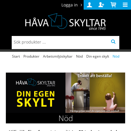
Logga in
Logga
Skapa
Varukorg
in
konto
Start
/
Produkter
/
Arbetsmiljöskyltar
/
Nöd
/
Din egen skylt
/
Nöd
Nöd