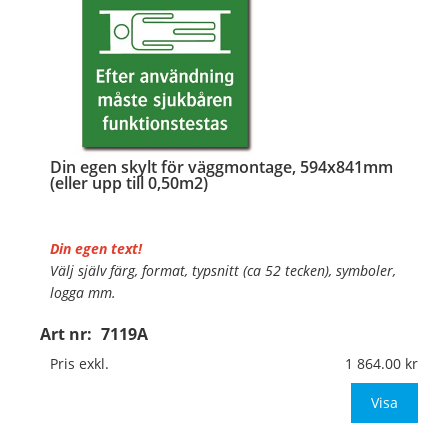
Din egen skylt för väggmontage, 594x841mm
(eller upp till 0,50m2)
Din egen text!
Välj själv färg, format, typsnitt (ca 52 tecken), symboler,
logga mm.
Art nr:
7119A
Material:
Plan aluminium, 0,7mm (väggmontage)
Mått:
594x841mm (eller annat mått upp till 0,50m²)
Pris exkl.
1 864.00
Be om offert vid antal
Visa