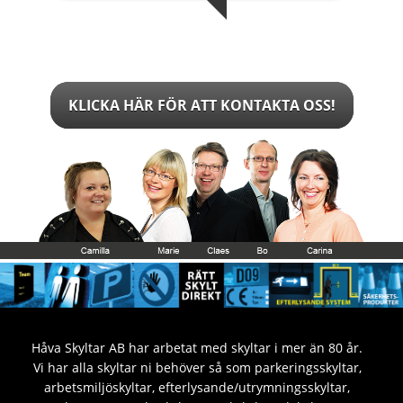
KLICKA HÄR FÖR ATT KONTAKTA OSS!
Håva Skyltar AB har arbetat med skyltar i mer än 80 år.
Vi har alla skyltar ni behöver så som parkeringsskyltar,
arbetsmiljöskyltar, efterlysande/utrymningsskyltar,