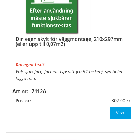
Din egen skylt för väggmontage, 210x297mm
(eller upp till 0,07m2)
Din egen text!
Välj själv färg, format, typsnitt (ca 52 tecken), symboler,
logga mm.
Art nr:
7112A
Material:
Plan aluminium, 0,7mm (väggmontage)
Mått:
210x297mm (eller annat mått upp till 0,07m²)
Pris exkl.
802.00
Be om offert vid antal
Visa