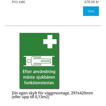
Mått:
210x297mm (eller annat mått upp till 0,07m²)
Pris exkl.
678.00
Be om offert vid antal över 10st!
Visa
OBS!
…
Din egen skylt för väggmontage, 297x420mm
(eller upp till 0,13m2)