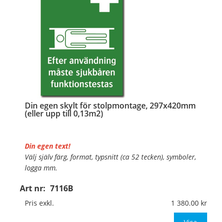
…
Din egen skylt för stolpmontage, 297x420mm
(eller upp till 0,13m2)
Din egen text!
Välj själv färg, format, typsnitt (ca 52 tecken), symboler,
logga mm.
Art nr:
7116B
Material:
Kantvikt aluminium, 2mm (stolpmontage)
Mått:
297x420mm (eller annat mått upp till 0,13m²)
Pris exkl.
1 380.00