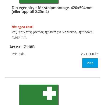
Din egen skylt för stolpmontage, 420x594mm
(eller upp till 0,25m2)
Din egen text!
Välj själv färg, format, typsnitt (ca 52 tecken), symboler,
logga mm.
Art nr:
7118B
Material:
Kantvikt aluminium, 2mm (stolpmontage)
Mått:
420x594mm (eller annat mått upp till 0,25m²)
Pris exkl.
2 212.00
Be om offert vid an
Visa
…