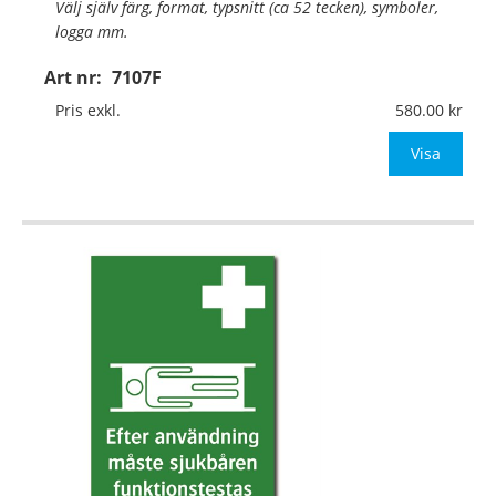
Välj själv färg, format, typsnitt (ca 52 tecken), symboler,
logga mm.
Art nr:
7107F
Material:
Självhäftande folie
Mått:
74x105mm (eller annat mått upp till 0,01m²)
Pris exkl.
580.00
Be om offert vid antal över 10st!
Visa
OBS! S
…