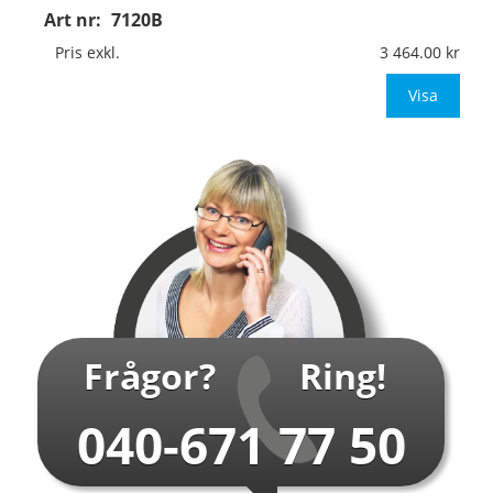
Art nr:
7120B
Material:
Kantvikt aluminium, 2mm (stolpmontage)
Mått:
594x841mm (eller annat mått upp till 0,50m²)
Pris exkl.
3 464.00
Be om offert vid an
Visa
…
Frågor?
Ring!
040-671 77 50