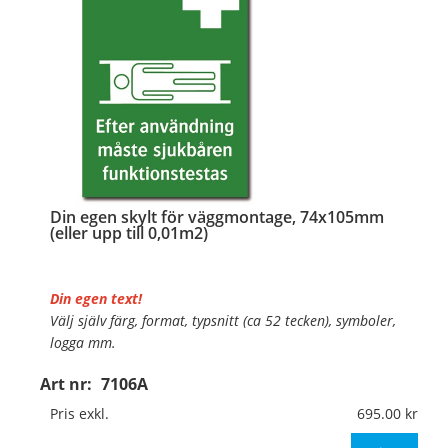
Din egen skylt för väggmontage, 74x105mm
(eller upp till 0,01m2)
Din egen text!
Välj själv färg, format, typsnitt (ca 52 tecken), symboler,
logga mm.
Art nr:
7106A
Material:
Plan aluminium, 0,7mm (väggmontage)
Mått:
74x105mm (eller annat mått upp till 0,01m²)
Pris exkl.
695.00