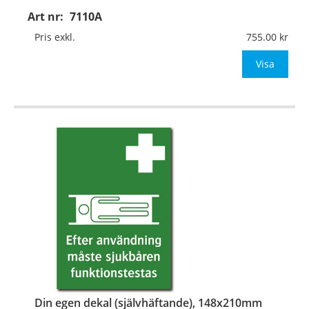
Art nr:
7110A
Material:
Plan aluminium, 0,7mm (väggmontage)
Mått:
148x210mm (eller annat mått upp till 0,04m²)
Pris exkl.
755.00
Be om offert vid antal
Visa
…
Din egen dekal (självhäftande), 148x210mm