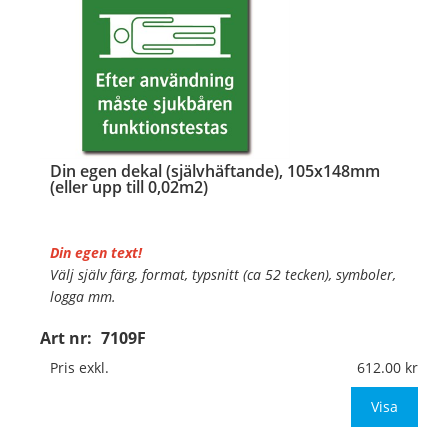
Din egen dekal (självhäftande), 105x148mm
(eller upp till 0,02m2)
Din egen text!
Välj själv färg, format, typsnitt (ca 52 tecken), symboler,
logga mm.
Art nr:
7109F
Material:
Självhäftande folie
Mått:
105x148mm (eller annat mått upp till 0,02m²)
Pris exkl.
612.00
Be om offert vid antal över 10st!
Visa