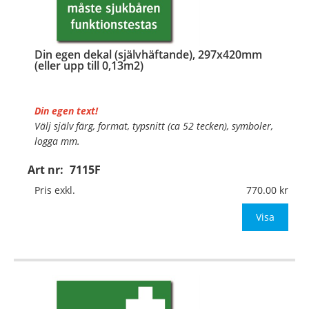
Din egen dekal (självhäftande), 297x420mm
(eller upp till 0,13m2)
Din egen text!
Välj själv färg, format, typsnitt (ca 52 tecken), symboler,
logga mm.
Art nr:
7115F
Material:
Självhäftande folie
Mått:
297x420mm (eller annat mått upp till 0,13m²)
Pris exkl.
770.00
Be om offert vid antal över 10st!
Visa
OBS!