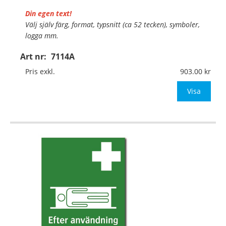
Din egen text!
Välj själv färg, format, typsnitt (ca 52 tecken), symboler,
logga mm.
Art nr:
7114A
Material:
Plan aluminium, 0,7mm (väggmontage)
Mått:
297x420mm (eller annat mått upp till 0,13m²)
Pris exkl.
903.00
Be om offert vid antal
Visa
…