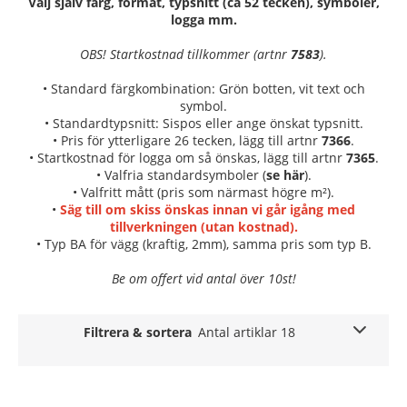
Välj själv färg, format, typsnitt (ca 52 tecken), symboler,
logga mm.
OBS! Startkostnad tillkommer (artnr
7583
).
• Standard färgkombination: Grön botten, vit text och
symbol.
• Standardtypsnitt: Sispos eller ange önskat typsnitt.
• Pris för ytterligare 26 tecken, lägg till artnr
7366
.
• Startkostnad för logga om så önskas, lägg till artnr
7365
.
• Valfria standardsymboler (
se här
).
• Valfritt mått (pris som närmast högre m²).
•
Säg till om skiss önskas innan vi går igång med
tillverkningen (utan kostnad).
• Typ BA för vägg (kraftig, 2mm), samma pris som typ B.
Be om offert vid antal över 10st!
Filtrera & sortera
Antal artiklar 18