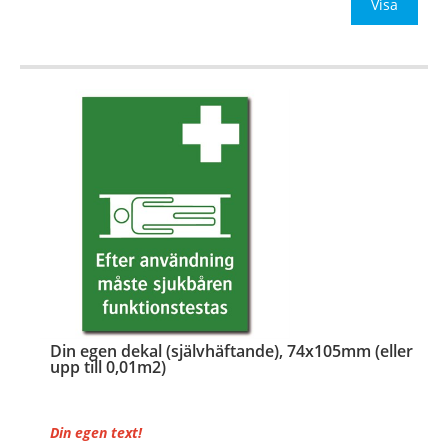
Be om offert vid antal
Visa
…
Din egen dekal (självhäftande), 74x105mm (eller
upp till 0,01m2)
Din egen text!