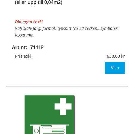
(eller upp till 0,04m2)
Din egen text!
Välj själv färg, format, typsnitt (ca 52 tecken), symboler,
logga mm.
Art nr:
7111F
Material:
Självhäftande folie
Mått:
148x210mm (eller annat mått upp till 0,04m²)
Pris exkl.
638.00
Be om offert vid antal över 10st!
Visa
OBS!
…