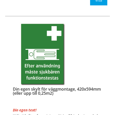
Be om offert vid an
Visa
…
Din egen skylt för väggmontage, 420x594mm
(eller upp till 0,25m2)
Din egen text!