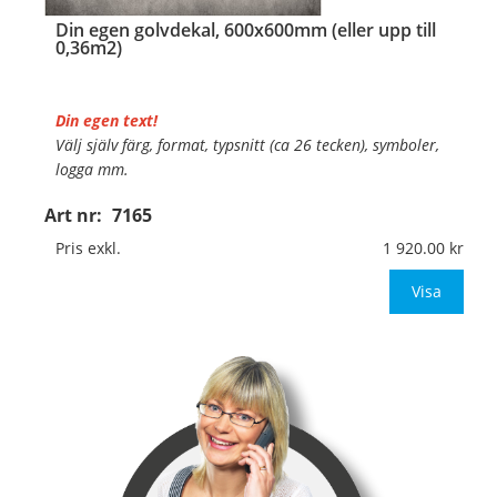
Din egen golvdekal, 600x600mm (eller upp till
0,36m2)
Din egen text!
Välj själv färg, format, typsnitt (ca 26 tecken), symboler,
logga mm.
Art nr:
7165
Material:
Självhäftande, specialanpassat, halkfritt
material för golv
Pris exkl.
1 920.00
Mått:
400x400mm (eller annat mått upp till 0,16m
Visa
…