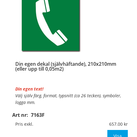
Din egen dekal (självhäftande), 210x210mm
(eller upp till 0,05m2)
Din egen text!
Välj själv färg, format, typsnitt (ca 26 tecken), symboler,
logga mm.
Art nr:
7163F
Material:
Självhäftande folie
Mått:
210x210mm (eller annat mått upp till 0,05m²)
Pris exkl.
657.00
Be om offert vid antal över 10st!
Visa