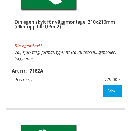
Din egen skylt för väggmontage, 210x210mm
(eller upp till 0,05m2)
Din egen text!
Välj själv färg, format, typsnitt (ca 26 tecken), symboler,
logga mm.
Art nr:
7162A
Material:
Plan aluminium, 0,7mm (väggmontage)
Mått:
210x210mm (eller annat mått upp till 0,05m²)
Pris exkl.
779.00
Be om offert vid antal
Visa
…