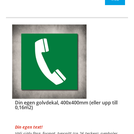
OBS!
…
Din egen golvdekal, 400x400mm (eller upp till
0,16m2)
Din egen text!
Välj själv färg, format, typsnitt (ca 26 tecken), symboler,