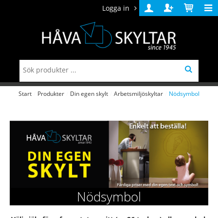
Logga in
Logga
Skapa
Varukorg
in
konto
Start
/
Produkter
/
Din egen skylt
/
Arbetsmiljöskyltar
/
Nödsymbol
Nödsymbol