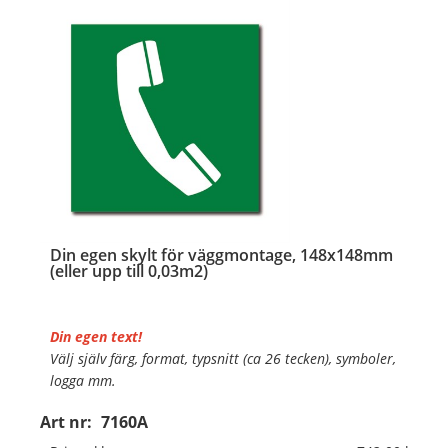
Din egen skylt för väggmontage, 148x148mm
(eller upp till 0,03m2)
Din egen text!
Välj själv färg, format, typsnitt (ca 26 tecken), symboler,
logga mm.
Art nr:
7160A
Material:
Plan aluminium, 0,7mm (väggmontage)
Mått:
148x148mm (eller annat mått upp till 0,03m²)