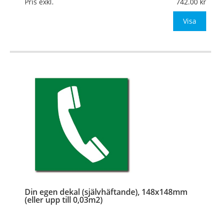
Pris exkl.
742.00
Be om offert vid antal
Visa
…
Din egen dekal (självhäftande), 148x148mm
(eller upp till 0,03m2)