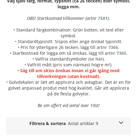
Välj själv färg, format, typsnitt (ca 26 tecken) eller symbol,
logga mm.
OBS! Startkostnad tillkommer (artnr
7581
).
• Standard färgkombination: Grön botten, vit text eller
symbol.
• Standardtypsnitt: Sispos eller ange önskat typsnitt.
• Pris för ytterligare 26 tecken, lägg till artnr
7366
.
• Startkostnad för logga om så önskas, lägg till artnr
7365
.
• Valfria standardsymboler (
se här
).
• Valfritt mått (pris som närmast högre m²).
•
Säg till om skiss önskas innan vi går igång med
tillverkningen (utan kostnad).
• Golvdekalen är lätt att applicera och avtagbar. Det är en för
golvet anpassad produt med hög kvalitet. Går att applicera
på de flesta golvytor.
Be om offert vid antal över 10st!
Filtrera & sortera
Antal artiklar 9