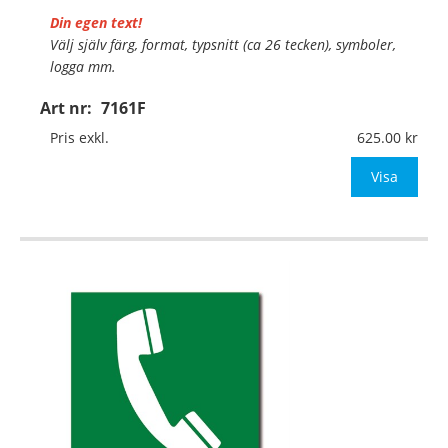
Din egen text!
Välj själv färg, format, typsnitt (ca 26 tecken), symboler,
logga mm.
Art nr:
7161F
Material:
Självhäftande folie
Mått:
148x148mm (eller annat mått upp till 0,03m²)
Pris exkl.
625.00
Be om offert vid antal över 10st!
Visa
OBS!
…